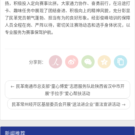
扬，积极投入定向赛事比拼。大家通力协作、奋勇前行，在沿途打
卡、趣味任务中展现了团结奋进、积极向上的精神风貌，充分彰显
了民革党员朝气蓬勃、担当有为的良好形象。经彭俊峰培训的保障
人员全程在岗、严阵以待，密切关注赛场动态和选手身体状况，以
专业服务为赛事保驾护航。
分享到：
←
民革南通市总支部“童心博爱”志愿服务队赴陕西省汉中市开
展“手拉手”爱心帮扶活动
民革常州经开区基层委员会开展“送法进企业”普法宣讲活动
→
新闻推荐