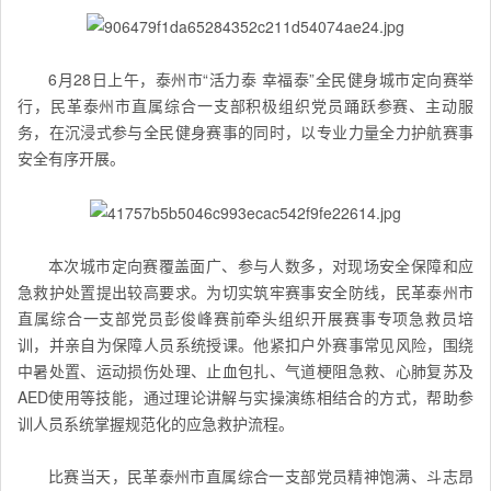
6月28日上午，泰州市“活力泰 幸福泰”全民健身城市定向赛举
行，民革泰州市直属综合一支部积极组织党员踊跃参赛、主动服
务，在沉浸式参与全民健身赛事的同时，以专业力量全力护航赛事
安全有序开展。
本次城市定向赛覆盖面广、参与人数多，对现场安全保障和应
急救护处置提出较高要求。为切实筑牢赛事安全防线，
民革泰州市
直属综合一
支部党员彭俊峰赛前牵头组织开展赛事专项急救员培
训，并亲自为保障人员系统授课。他紧扣户外赛事常见风险，围绕
中暑处置、运动损伤处理、止血包扎、气道梗阻急救、心肺复苏及
AED使用等技能，通过理论讲解与实操演练相结合的方式，帮助参
训人员系统掌握规范化的应急救护流程。
比赛当天，
民革泰州市直属综合一
支部党员精神饱满、斗志昂