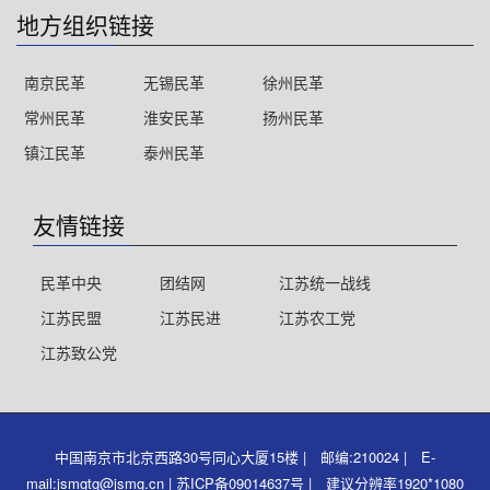
地方组织链接
南京民革
无锡民革
徐州民革
常州民革
淮安民革
扬州民革
镇江民革
泰州民革
友情链接
民革中央
团结网
江苏统一战线
江苏民盟
江苏民进
江苏农工党
江苏致公党
中国南京市北京西路30号同心大厦15楼 | 邮编:210024 | E-
mail:jsmgtg@jsmg.cn | 苏ICP备09014637号 | 建议分辨率1920*1080