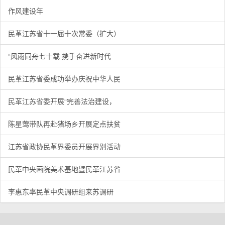
作风建设年
民革江苏省十一届十次常委（扩大）
“风雨同舟七十载 携手奋进新时代
民革江苏省委成功举办庆祝中华人民
民革江苏省委开展“完善法治建设，
陈星莺带队再赴猪场乡开展定点扶贫
江苏省政协民革界委员开展界别活动
民革中央画院美术基地暨民革江苏省
李惠东率民革中央调研组来苏调研