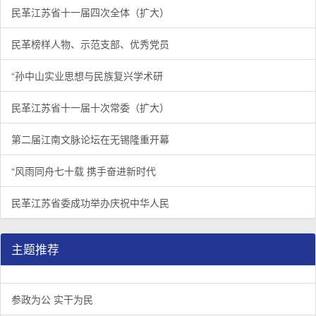
民革江苏省十一届四次全体（扩大）
民革榜样人物、示范支部、优秀党员
“孙中山实业思想与民族复兴学术研
民革江苏省十一届十次常委（扩大）
第二届江南文脉论坛在无锡隆重开幕
“风雨同舟七十载 携手奋进新时代
民革江苏省委成功举办庆祝中华人民
主题推荐
参政为公 实干为民