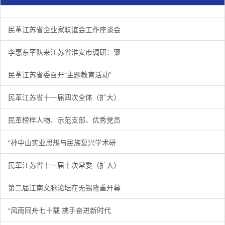
民革江苏省企业家联谊会工作座谈会在宁召开
李惠东率队来江苏省淮安市调研：聚焦民革党员之家建设管
民革江苏省委召开“主题教育活动” 领导班子民主生活会
/
/
/
1
2
3
3
3
3
民革江苏省企业家联谊会工作座谈会
李惠东率队来江苏省淮安市调研：聚
民革江苏省委召开“主题教育活动”
民革江苏省十一届四次全体（扩大）
民革榜样人物、示范支部、优秀党员
“孙中山实业思想与民族复兴学术研
民革江苏省十一届十次常委（扩大）
第二届江南文脉论坛在无锡隆重开幕
“风雨同舟七十载 携手奋进新时代