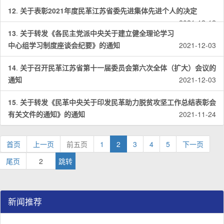
12
.
关于表彰2021年度民革江苏省委先进集体先进个人的决定
2021-12-12
13
.
关于转发《各民主党派中央关于建立健全理论学习
中心组学习制度座谈会纪要》的通知
2021-12-03
14
.
关于召开民革江苏省第十一届委员会第六次全体（扩大）会议的
通知
2021-12-03
15
.
关于转发《民革中央关于印发民革助力脱贫攻坚工作总结表彰会
有关文件的通知》的通知
2021-11-24
首页
上一页
前五页
1
2
3
4
5
下一页
尾页
新闻推荐
民革江苏省企业家联谊会工作座谈会在宁召开
李惠东率队来江苏省淮安市调研：聚焦民革党员之家建设管
民革江苏省委召开“主题教育活动” 领导班子民主生活会
/
/
/
1
2
3
3
3
3