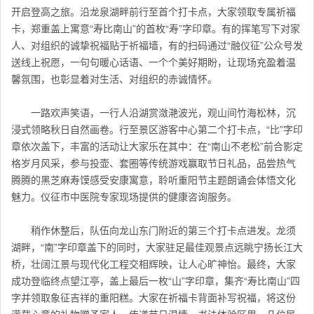
开启登高之旅。沿龙泉湖畔前行至首个打卡点，大家领取专属祈福
卡，郑重盖上寓意“寿比南山”的首枚“寿”字印章。有的挥笔写下对家
人、对组织的诚挚祝福贴于祈福墙，有的扫码通过“融仪征”公众号发
送线上祝愿，一句句暖心话语、一个个美好期盼，让现场充盈着温
馨氛围，也彰显着对生活、对组织的赤诚情怀。
一路欢声笑语，一行人沿湖赏潋滟波光，观山间竹海松林，沉
浸式领略秋日自然画卷。行至景区游客中心第二个打卡点，“比”字印
章依次盖下，丰富的活动让大家乐在其中：在“南山不老松”前合影定
格岁月风采，参与投壶、套圈等传统游戏赢取节日礼品，品尝热气
腾腾的黑芝麻寿馍感受安康寓意，聆听重阳节主题朗诵会体悟文化
魅力。仪征市中医院专家现场提供的健康咨询服务。
稍作休整后，队伍向龙山东门附近的第三个打卡点进发。龙须
湖畔，“南”字印章盖下的同时，大家驻足最佳观景点远眺宁扬长江大
桥，壮阔江景与现代化工程交相辉映，让人心旷神怡。最终，大家
成功登临终点望江亭，盖上最后一枚“山”字印章，集齐“寿比南山”四
字并领取象征吉祥的重阳糕。大家在祈福卡背面补写祝福，将这份