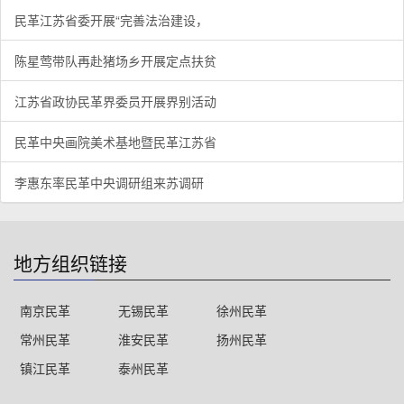
民革江苏省委开展“完善法治建设，
陈星莺带队再赴猪场乡开展定点扶贫
江苏省政协民革界委员开展界别活动
民革中央画院美术基地暨民革江苏省
李惠东率民革中央调研组来苏调研
地方组织链接
南京民革
无锡民革
徐州民革
常州民革
淮安民革
扬州民革
镇江民革
泰州民革