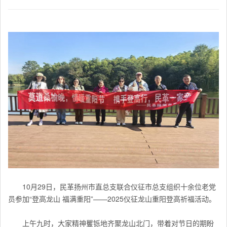
10月29日，民革扬州市直总支联合仪征市总支组织十余位老党
员参加“登高龙山 福满重阳”——2025仪征龙山重阳登高祈福活动。
上午九时，大家精神矍铄地齐聚龙山北门，带着对节日的期盼