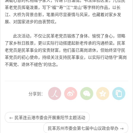
满载心意的礼物赠予家人，传递节日温情。书法体验区里，几位民
革老党员挥毫泼墨，写下“福”“寿”“江”“龙山”等字样的作品，以长
江、大桥为背景合影，笔墨间尽显豪情与风采，也藏着对家乡发
展、对国家进步的由衷赞叹。
此次活动，不仅让民革老党员锻炼了身体、愉悦了身心，领略
了家乡秋日胜景，更以实际行动搭建起新老传承的沟通桥梁。民革
老党员是民革事业的宝贵财富，他们虽已离岗退休，但始终坚守民
革党员的初心使命，持续关注支持民革事业，以实际行动恪守“离岗
不离党、退休不褪色”的信念。
分享到：
←
民革连云港市委会开展重阳节主题活动
民革苏州市委会第七届中山议政会举办
→