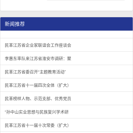
新闻推荐
民革江苏省企业家联谊会工作座谈会在宁召开
李惠东率队来江苏省淮安市调研：聚焦民革党员之家建设管
民革江苏省委召开“主题教育活动” 领导班子民主生活会
/
/
/
1
2
3
3
3
3
民革江苏省企业家联谊会工作座谈会
李惠东率队来江苏省淮安市调研：聚
民革江苏省委召开“主题教育活动”
民革江苏省十一届四次全体（扩大）
民革榜样人物、示范支部、优秀党员
“孙中山实业思想与民族复兴学术研
民革江苏省十一届十次常委（扩大）