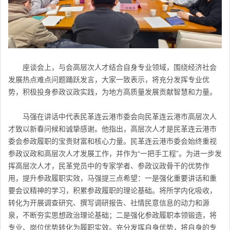
座谈会上，与会高层次人才结合自身专业领域，围绕经济社会
发展热点难点问题踊跃发言，大家一致表示，将充分发挥专业优
势，积极投身参政议政实践，为地方高质量发展贡献智慧和力量。
马强在讲话中代表民革连云港市委会向民革连云港市高层次人
才致以新春问候和诚挚感谢。他指出，高层次人才是民革连云港市
委会参政履职的宝贵财富和核心力量。民革连云港市委会始终重视
参政议政和高层次人才发展工作，并作为“一把手工程”。为进一步发
挥高层次人才，
民革
党员中的专家学者、参政议政骨干的优势作
用，提升参政履职实效，马强提三点希望：一是强化重要讲话和重
要会议精神的学习，积累参政履职的理论基础。将所学内化吸收，
转化为开展调查研究、撰写调研报告、社情民意信息的动力和源
泉，不断夯实思想政治理论基础；二是强化参政履职本领锻造，将
专业、岗位优势转化为履职实效。充分发挥自身优势，将自身的专