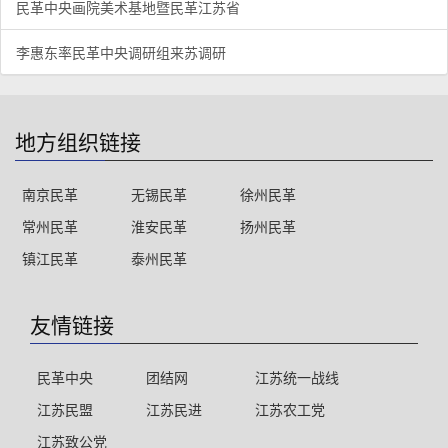
民革中央画院美术基地暨民革江苏省
李惠东率民革中央调研组来苏调研
地方组织链接
南京民革
无锡民革
徐州民革
常州民革
淮安民革
扬州民革
镇江民革
泰州民革
友情链接
民革中央
团结网
江苏统一战线
江苏民盟
江苏民进
江苏农工党
江苏致公党