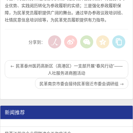
业优势、实践阅历转化为参政履职的实绩；三是强化参政履职保
障，为
民革
党员履职提供广阔的舞台。通过举办参政议政培训班、
社情民意信息培训班等，为
民革
党员履职提供有力指导。
分享到：
←
民革泰州医药高新区（高港区）一支部开展“春风行动”——
人社服务进商圈活动
民革南京市委会接待民革宿迁市委会调研组
→
新闻推荐
民革江苏省企业家联谊会工作座谈会在宁召开
李惠东率队来江苏省淮安市调研：聚焦民革党员之家建设管
民革江苏省委召开“主题教育活动” 领导班子民主生活会
/
/
/
1
2
3
3
3
3