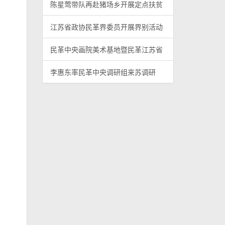
陈星莺带队再赴猪场乡开展定点扶贫
江苏省政协民革界委员开展界别活动
民革中央画院美术基地暨民革江苏省
李惠东率民革中央调研组来苏调研