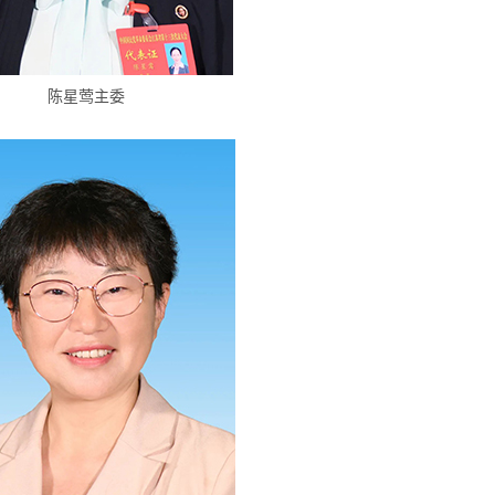
陈星莺
主委