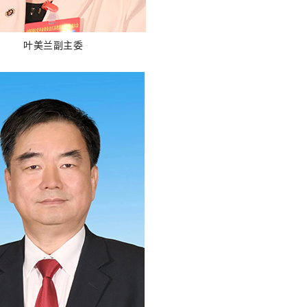
叶美兰
副主委