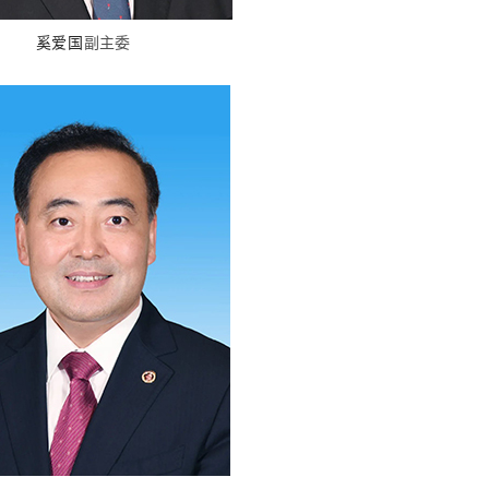
奚爱国
副主委