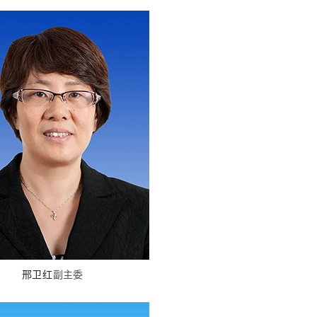
邢卫红
副主委