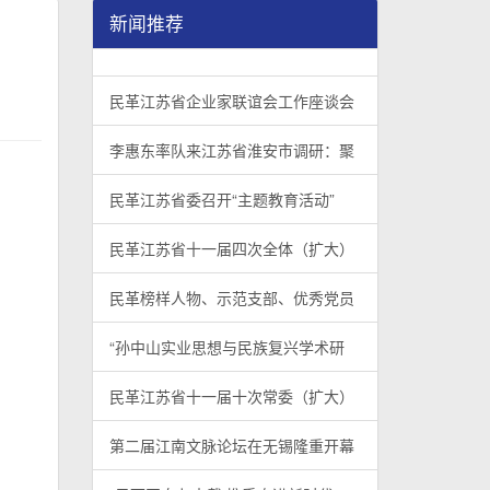
新闻推荐
民革江苏省企业家联谊会工作座谈会在宁召开
李惠东率队来江苏省淮安市调研：聚焦民革党员
民革江苏省委召开“主题教育活动” 领导班子民
/
/
/
1
2
3
3
3
3
民革江苏省企业家联谊会工作座谈会
李惠东率队来江苏省淮安市调研：聚
民革江苏省委召开“主题教育活动”
民革江苏省十一届四次全体（扩大）
民革榜样人物、示范支部、优秀党员
“孙中山实业思想与民族复兴学术研
民革江苏省十一届十次常委（扩大）
第二届江南文脉论坛在无锡隆重开幕