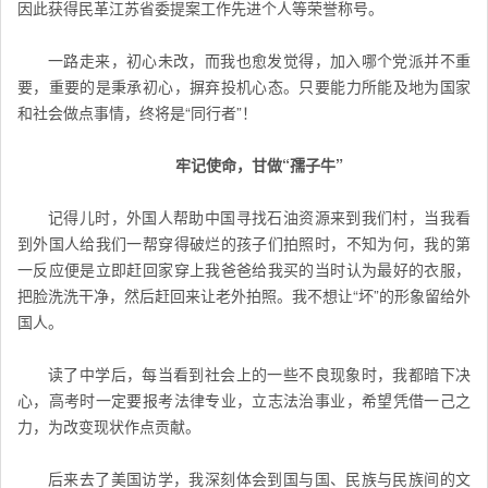
因此获得民革江苏省委提案工作先进个人等荣誉称号。
一路走来，初心未改，而我也愈发觉得，加入哪个党派并不重
要，重要的是秉承初心，摒弃投机心态。只要能力所能及地为国家
和社会做点事情，终将是“同行者”！
牢记使命，甘做“孺子牛”
记得儿时，外国人帮助中国寻找石油资源来到我们村，当我看
到外国人给我们一帮穿得破烂的孩子们拍照时，不知为何，我的第
一反应便是立即赶回家穿上我爸爸给我买的当时认为最好的衣服，
把脸洗洗干净，然后赶回来让老外拍照。我不想让“坏”的形象留给外
国人。
读了中学后，每当看到社会上的一些不良现象时，我都暗下决
心，高考时一定要报考法律专业，立志法治事业，希望凭借一己之
力，为改变现状作点贡献。
后来去了美国访学，我深刻体会到国与国、民族与民族间的文