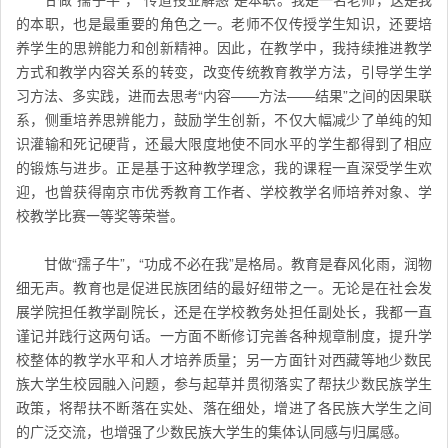
的本职，也是最重要的角色之一。老师不仅传授学生知识，还要培
养学生的思辨能力和创新精神。因此，在教学中，我持续推进教学
方式和教学内容关系的转变，改变传统教育教学方法，引导学生学
习方法、多实践，进而去思考“内容——方法——结果”之间的因果联
系，侧重培养思辨能力，鼓励学生创新，不仅大幅减少了单纯的知
识灌输和死记硬背，还最大限度地使不同水平的学生都得到了相应
的锻炼与进步。正是基于这种教学理念，我的课程一直深受学生欢
迎，也曾获得南京市优秀教育工作者、学校教学名师培养对象、学
校教学比赛一等奖等荣誉。
甘做“孺子牛”，“功成不必在我”是格局。教育是春风化雨，润物
细无声。教育也是促进民族团结的最好纽带之一。无论是在社会发
展学院担任教学副院长，还是在学校教务处担任副处长，我都一直
谨记并践行这两句话。一方面不断修订完善各种规章制度，提升学
校整体的教学水平和人才培养质量；另一方面针对西藏等地少数民
族大学生校园融入问题，参与起草并贯彻落实了帮扶少数民族学生
政策，将帮扶不断落在实处、落在细处，增进了各民族大学生之间
的广泛交流，也增强了少数民族大学生的集体认同感与归属感。