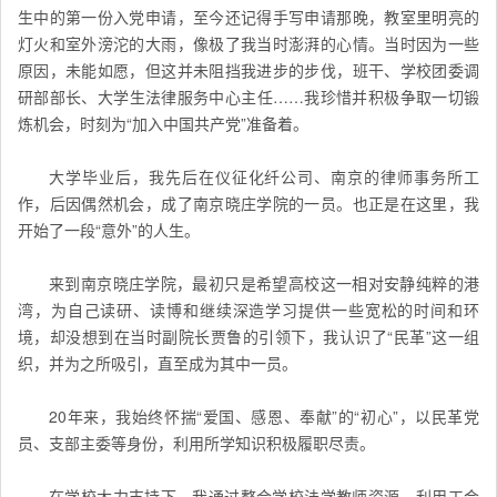
生中的第一份入党申请，至今还记得手写申请那晚，教室里明亮的
灯火和室外滂沱的大雨，像极了我当时澎湃的心情。当时因为一些
原因，未能如愿，但这并未阻挡我进步的步伐，班干、学校团委调
研部部长、大学生法律服务中心主任……我珍惜并积极争取一切锻
炼机会，时刻为“加入中国共产党”准备着。
大学毕业后，我先后在仪征化纤公司、南京的律师事务所工
作，后因偶然机会，成了南京晓庄学院的一员。也正是在这里，我
开始了一段“意外”的人生。
来到南京晓庄学院，最初只是希望高校这一相对安静纯粹的港
湾，为自己读研、读博和继续深造学习提供一些宽松的时间和环
境，却没想到在当时副院长贾鲁的引领下，我认识了“民革”这一组
织，并为之所吸引，直至成为其中一员。
20年来，我始终怀揣“爱国、感恩、奉献”的“初心”，以民革党
员、支部主委等身份，利用所学知识积极履职尽责。
在学校大力支持下，我通过整合学校法学教师资源，利用工会