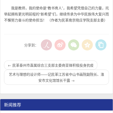
我是教师，我的使命是“教书育人”，我希望凭借自己的力量，托
举起拥有更光明前程的“新希望”们，继续传承为中华民族伟大复兴而
不懈努力奋斗的使命担当！
（作者为民革南京晓庄学院支部主委）
分享到：
←
民革泰州市直属综合三支部主委商亚锋积极投身抗疫
艺术与理想的设计师——记民革江苏省中山书画院副院长、淮
安市文化馆馆长干露
→
新闻推荐
民革江苏省企业家联谊会工作座谈会在宁召开
李惠东率队来江苏省淮安市调研：聚焦民革党员之家建设管
民革江苏省委召开“主题教育活动” 领导班子民主生活会
/
/
/
1
2
3
3
3
3