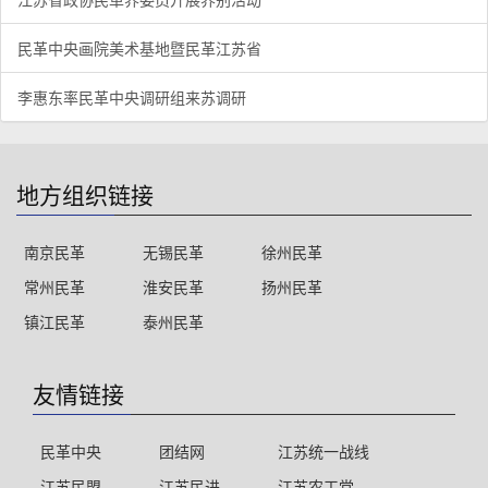
民革中央画院美术基地暨民革江苏省
李惠东率民革中央调研组来苏调研
地方组织链接
南京民革
无锡民革
徐州民革
常州民革
淮安民革
扬州民革
镇江民革
泰州民革
友情链接
民革中央
团结网
江苏统一战线
江苏民盟
江苏民进
江苏农工党