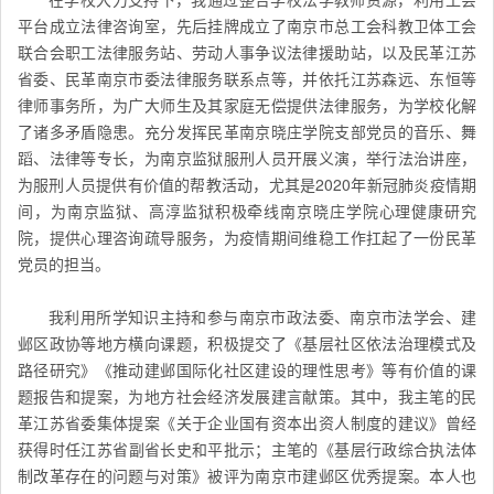
平台成立法律咨询室，先后挂牌成立了南京市总工会科教卫体工会
联合会职工法律服务站、劳动人事争议法律援助站，以及民革江苏
省委、民革南京市委法律服务联系点等，并依托江苏森远、东恒等
律师事务所，为广大师生及其家庭无偿提供法律服务，为学校化解
了诸多矛盾隐患。充分发挥民革南京晓庄学院支部党员的音乐、舞
蹈、法律等专长，为南京监狱服刑人员开展义演，举行法治讲座，
为服刑人员提供有价值的帮教活动，尤其是2020年新冠肺炎疫情期
间，为南京监狱、高淳监狱积极牵线南京晓庄学院心理健康研究
院，提供心理咨询疏导服务，为疫情期间维稳工作扛起了一份民革
党员的担当。
我利用所学知识主持和参与南京市政法委、南京市法学会、建
邺区政协等地方横向课题，积极提交了《基层社区依法治理模式及
路径研究》《推动建邺国际化社区建设的理性思考》等有价值的课
题报告和提案，为地方社会经济发展建言献策。其中，我主笔的民
革江苏省委集体提案《关于企业国有资本出资人制度的建议》曾经
获得时任
江苏省
副省长史和平批示；主笔的《基层行政综合执法体
制改革存在的问题与对策》被评为南京市建邺区优秀提案。本人也