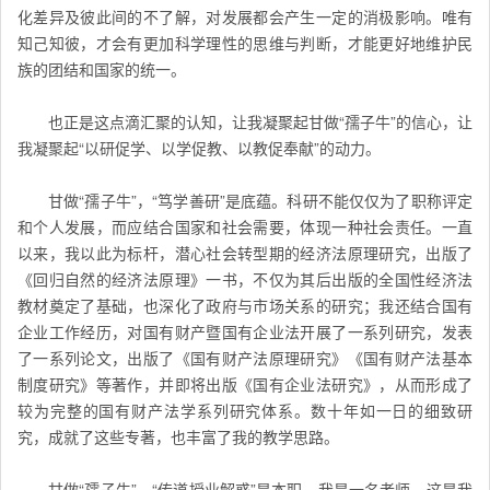
化差异及彼此间的不了解，对发展都会产生一定的消极影响。唯有
知己知彼，才会有更加科学理性的思维与判断，才能更好地维护民
族的团结和国家的统一。
也正是这点滴汇聚的认知，让我凝聚起甘做“孺子牛”的信心，让
我凝聚起“以研促学、以学促教、以教促奉献”的动力。
甘做“孺子牛”，“笃学善研”是底蕴。科研不能仅仅为了职称评定
和个人发展，而应结合国家和社会需要，体现一种社会责任。一直
以来，我以此为标杆，潜心社会转型期的经济法原理研究，出版了
《回归自然的经济法原理》一书，不仅为其后出版的全国性经济法
教材奠定了基础，也深化了政府与市场关系的研究；我还结合国有
企业工作经历，对国有财产暨国有企业法开展了一系列研究，发表
了一系列论文，出版了《国有财产法原理研究》《国有财产法基本
制度研究》等著作，并即将出版《国有企业法研究》，从而形成了
较为完整的国有财产法学系列研究体系。数十年如一日的细致研
究，成就了这些专著，也丰富了我的教学思路。
甘做“孺子牛”，“传道授业解惑”是本职。我是一名老师，这是我