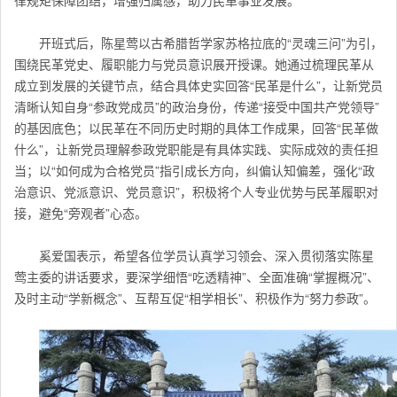
开班式后，陈星莺以古希腊哲学家苏格拉底的“灵魂三问”为引，
围绕民革党史、履职能力与党员意识展开授课。她通过梳理民革从
成立到发展的关键节点，结合具体史实回答“民革是什么”，让新党员
清晰认知自身“参政党成员”的政治身份，传递“接受中国共产党领导”
的基因底色；以民革在不同历史时期的具体工作成果，回答“民革做
什么”，让新党员理解参政党职能是有具体实践、实际成效的责任担
当；以“如何成为合格党员”指引成长方向，纠偏认知偏差，强化“政
治意识、党派意识、党员意识”，积极将个人专业优势与民革履职对
接，避免“旁观者”心态。
奚爱国表示，希望各位学员认真学习领会、深入贯彻落实
陈星
莺
主委的讲话要求，要深学细悟“吃透精神”、全面准确“掌握概况”、
及时主动“学新概念”、互帮互促“相学相长”、积极作为“努力参政”。