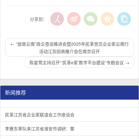
分享到：
←
“旅居云南”政企恳谈推进会暨2025年民革党员企业家云南行
活动江苏招商推介会在南京召开
陈星莺主持召开“‘民革e家’数字平台建设”专题会议
→
新闻推荐
民革江苏省企业家联谊会工作座谈会在宁召开
李惠东率队来江苏省淮安市调研：聚焦民革党员之家建设管
民革江苏省委召开“主题教育活动” 领导班子民主生活会
/
/
/
1
2
3
3
3
3
民革江苏省企业家联谊会工作座谈会
李惠东率队来江苏省淮安市调研：聚