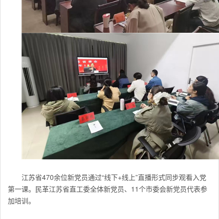
江苏
省470余位新党员通过
“
线下+线上
”
直播形式同步观看入党
第一课。
民革江苏
省直工委全体新党员、11个市委会新党员代表参
加培训。