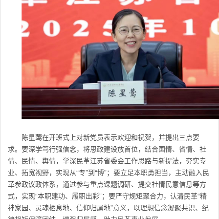
陈星莺在开班式上对新党员表示欢迎和祝贺，并提出三点要
求。要深学笃行强信念，将思政建设放首位，结合国情、省情、社
情、民情、舆情，学深民革
江苏
省委会工作思路与新提法，夯实专
业、拓宽视野，实现从“专”到“博”；要立足本职勇担当，主动融入民
革参政议政体系，通过参与重点课题调研、提交社情民意信息等方
式，实现“本职建功、履职出彩”；要严守规矩聚合力，认清民革“精
神家园、灵魂栖息地、信仰归属地”意义，以理想信念凝聚共识、纪
律规矩保障团结，增强归属感，助力民革事业发展。