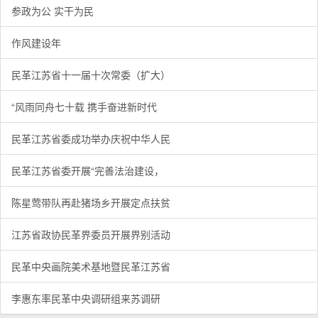
参政为公 实干为民
作风建设年
民革江苏省十一届十次常委（扩大）
“风雨同舟七十载 携手奋进新时代
民革江苏省委成功举办庆祝中华人民
民革江苏省委开展“完善法治建设，
陈星莺带队再赴猪场乡开展定点扶贫
江苏省政协民革界委员开展界别活动
民革中央画院美术基地暨民革江苏省
李惠东率民革中央调研组来苏调研