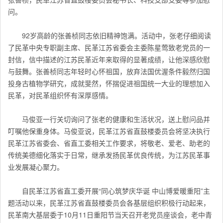
问。
92岁高龄的张善桢同志依旧精神饱满。活动中，张老仔细阅读
了民革中央专职副主席、民革江苏省委会主委陈星莺致老党员的一
封信，信中描述的江苏民革近年来取得的显著成绩，让他深感欣慰
与鼓舞。张善桢同志年轻时心怀祖国，放弃法国优渥条件毅然归国
投身古植物学研究，成就斐然，怀揣促进祖国统一大业的理想加入
民革，对民革组织怀有深厚感情。
马俊亚一行关切询问了张老的健康和生活状况，送上慰问品并
叮嘱他保重身体。马俊亚说，民革江苏省直鼓楼委员会将坚决执行
民革江苏省委会、省直工委相关工作要求，将敬老、爱老、助老的
传统美德细化落实于日常，继承发扬民革优良传统，为江苏民革事
业发展凝心聚力。
自民革江苏省直工委开展“同心筑梦庆华诞 中山博爱暖重阳”主
题活动以来，民革江苏省直鼓楼委员会各基层组织积极行动起来，
民革南大基层委于10月11日重阳节当天召开老党员座谈会，老中青