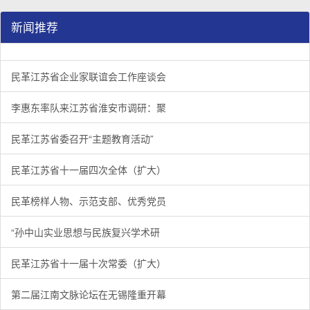
新闻推荐
民革江苏省企业家联谊会工作座谈会在宁召开
李惠东率队来江苏省淮安市调研：聚焦民革党员之家建设管
民革江苏省委召开“主题教育活动” 领导班子民主生活会
/
/
/
1
2
3
3
3
3
民革江苏省企业家联谊会工作座谈会
李惠东率队来江苏省淮安市调研：聚
民革江苏省委召开“主题教育活动”
民革江苏省十一届四次全体（扩大）
民革榜样人物、示范支部、优秀党员
“孙中山实业思想与民族复兴学术研
民革江苏省十一届十次常委（扩大）
第二届江南文脉论坛在无锡隆重开幕