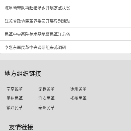
陈星莺带队再赴猪场乡开展定点扶贫
江苏省政协民革界委员开展界别活动
民革中央画院美术基地暨民革江苏省
李惠东率民革中央调研组来苏调研
地方组织链接
南京民革
无锡民革
徐州民革
常州民革
淮安民革
扬州民革
镇江民革
泰州民革
友情链接