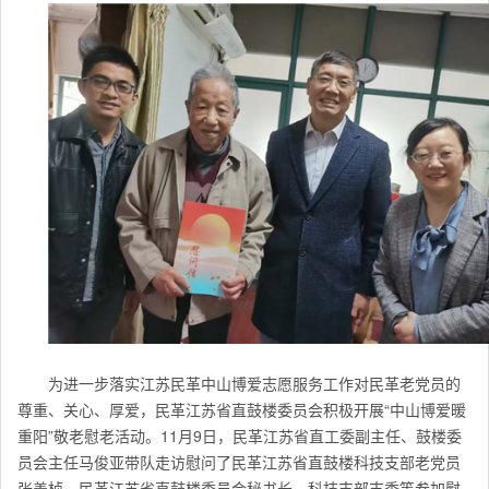
为进一步落实江苏民革中山博爱志愿服务工作对
民革
老党员的
尊重、关心、厚爱，民革江苏省直鼓楼委员会积极开展“中山博爱暖
重阳”敬老慰老活动。11月9日，民革江苏省直工委副主任、鼓楼委
员会主任马俊亚带队走访慰问了
民革
江苏
省直
鼓楼科技支部老党员
张善桢，
民革
江苏
省直
鼓楼委员会秘书长、科技支部支委等参加慰