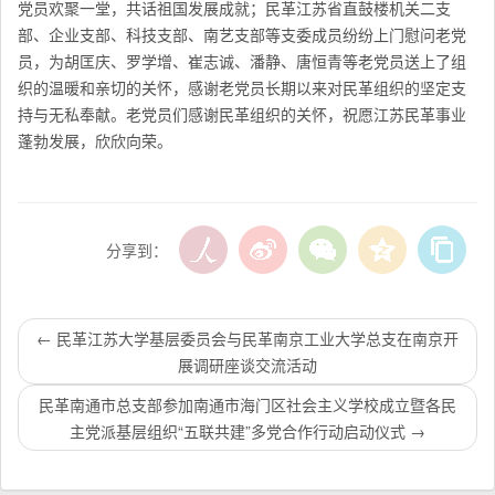
党员欢聚一堂，共话祖国发展成就；民革江苏省直鼓楼机关二支
部、企业支部、科技支部、南艺支部等支委成员纷纷上门慰问老党
员，为胡匡庆、罗学增、崔志诚、潘静、唐恒青等老党员送上了组
织的温暖和亲切的关怀，感谢老党员长期以来对民革组织的坚定支
持与无私奉献。老党员们感谢民革组织的关怀，祝愿江苏民革事业
蓬勃发展，欣欣向荣。
分享到：
←
民革江苏大学基层委员会与民革南京工业大学总支在南京开
展调研座谈交流活动
民革南通市总支部参加南通市海门区社会主义学校成立暨各民
主党派基层组织“五联共建”多党合作行动启动仪式
→