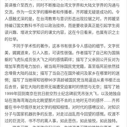
英译推介至西方，同时不断推动台湾文学界和大陆文学界的沟通与
交流。作为一位文学的播种者和传播者，齐邦媛无疑是成功的。令
人感触尤深的是，在台湾教育与意识形态出现拉锯之时，齐邦媛坚
持编订国文教科书不应以政治挂帅，而是要收录真正能引起学生阅
读兴趣、增进文学知识的课文内容，这在今日看来，也属有识之士
的壮举。
不同于学术性的著作，这本书有很多令人感动的细节，文字优
美，娓娓道来，引人入胜，可读性很强。作者描写了自己和为国捐
躯的飞虎队成员张大飞之间的感情羁绊；描写了父亲因公开反对为
增加军费而电力加价，被当局开除国民党党籍，直至临死前依然挂
念埋骨大陆的战友；描写了当自己在国外被问及家乡在哪里时的迷
惘；描写了当她得知钱穆96岁高龄被国民党当局逼迫从素书楼迁出
后去世，留在大陆的恩师无端遭受迫害时的愤怒与无奈；描写了她
1999年回到南京在抗日航空烈士纪念碑前凭吊张大飞，以及她独自
站在渤海湾海边向北眺望那片回不去的土地时无尽的感怀……齐邦
媛在书中尽情抒发对文学的相知相惜，对时代的感喟议论，对知识
分子与国家机器抗争的反思，对走过战乱而今回望的感慨。叹渡不
过的巨流河、书不尽的离人事，如此悲伤，如此愉悦，如此独特。