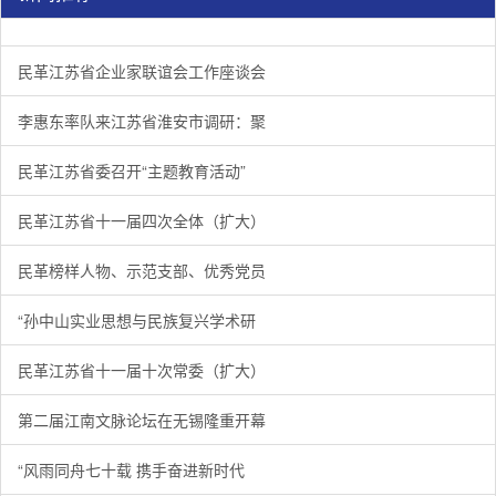
民革江苏省企业家联谊会工作座谈会在宁召开
李惠东率队来江苏省淮安市调研：聚焦民革党员之家建设管
民革江苏省委召开“主题教育活动” 领导班子民主生活会
/
/
/
1
2
3
3
3
3
民革江苏省企业家联谊会工作座谈会
李惠东率队来江苏省淮安市调研：聚
民革江苏省委召开“主题教育活动”
民革江苏省十一届四次全体（扩大）
民革榜样人物、示范支部、优秀党员
“孙中山实业思想与民族复兴学术研
民革江苏省十一届十次常委（扩大）
第二届江南文脉论坛在无锡隆重开幕
“风雨同舟七十载 携手奋进新时代