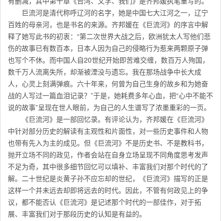
有删减，其中第十章《台湾、文学、我们》是齐邦媛执笔重写的。
巨流河是清代称呼辽河的名字，她是中国七大江河之一，辽宁
百姓的母亲河，也是书名的来源。齐邦媛在《巨流河》的序言中解
释了她写此书的初衷：“第二次世界大战之后，欧洲犹太人写他们悲
伤的故事已有数百本，日本人因为自己的侵略行为惹来两颗原子弹
也写个不休。而中国人自20世纪开始即苦难交缠，数百万人殉国，
数千万人流离失所，却渐被湮没与遗忘。我在那场战争中长大成
人，心灵上刻满弹痕。六十年来，何曾为自己生身的故乡和为她奋
战的人写过一篇血泪记录？”于是，她耗费多年心血，把“心中不能不
说的故事”呈现在世人眼前，为自己的人生谱写了浓墨重彩的一页。
《巨流河》是一部回忆录。有评论认为，齐邦媛在《巨流河》
中针对部分历史的解读有主观性和片面性，对一些历史事件和人物
也带有先入为主的成见。但《巨流河》不是历史书、不是教科书，
抛开立场不同的政见，作者会站在自身立场呈现不同角度思考发声
不足为奇，其中很多细节回忆可以填补、丰富我们对那个时代的了
解。二十世纪是炎黄子孙不应忘却的世纪，《巨流河》描写的正是
这样一个并未远去却即将远去的时代。因此，不管有何政见上的争
议，都不能否认《巨流河》是记述那个时代的一部佳作，对于拓
展、丰富我们对于那段历史的认知是有益的。