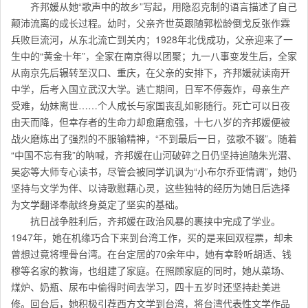
齐邦媛从她“歌声中的故乡”写起，用隐忍克制的语言描述了自己
颠沛流离的成长过程。幼时，父亲齐世英跟随郭松龄倒戈反张作霖
兵败巨流河，从东北流亡到关内；1928年北伐成功，父亲迎来了一
生中的“黄金十年”，全家在南京得以团聚；九一八事变发生后，全家
从南京先后辗转至汉口、重庆，在父亲的安排下，齐邦媛就读南开
中学，后考入国立武汉大学。逃亡期间，日军不停轰炸，母亲生产
受难，幼妹离世……个人成长与家国丧乱如影随行。死亡可以日夜
由天而降，但幸存者的生命力却愈磨愈强，十七八岁的齐邦媛便被
战火磨炼出了强烈的不服输精神，“不到最后一日，弦歌不辍”。随着
“中国不忘有我”的呐喊，齐邦媛在山河破碎之日仍坚持追随朱光潜、
吴宓等大师专心读书，尽管会被同学讥讽为“小布尔乔亚情调”，她仍
坚持与文学为伴、以诗歌慰藉心灵，这些独特的经历为她日后选择
为文学翻译奉献终身奠定了坚实的基础。
抗日战争胜利后，齐邦媛在政治风暴的裹挟中完成了学业。
1947年，她在机缘巧合下来到台湾工作，买的是来回双程票，却未
曾想过竟将埋骨台湾。在台定居的70余年中，她有幸聆听胡适、钱
穆等名家的教诲，也组建了家庭。在照顾家庭的同时，她从菜场、
煤炉、奶瓶、尿布中偷得时间去学习，四十五岁时还坚持赴美进
修。回台后，她积极引荐西方文学到台湾，将台湾代表性文学作品