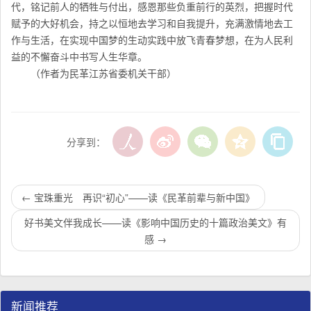
代，铭记前人的牺牲与付出，感恩那些负重前行的英烈，把握时代
赋予的大好机会，持之以恒地去学习和自我提升，充满激情地去工
作与生活，在实现中国梦的生动实践中放飞青春梦想，在为人民利
益的不懈奋斗中书写人生华章。
（作者为民革江苏省委机关干部）
分享到：
←
宝珠重光 再识“初心”——读《民革前辈与新中国》
好书美文伴我成长——读《影响中国历史的十篇政治美文》有
感
→
新闻推荐