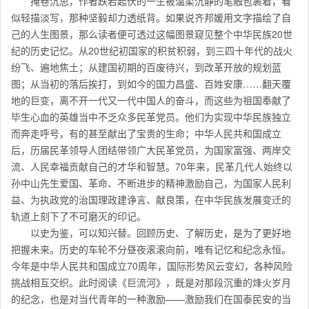
掩卷沉思，作者跌宕起伏的一生被温柔沉静的笔触包裹着，看
似轻描淡写，那种坚毅却力透纸背。如果说齐邦媛用文字描绘了自
己的人生图景，那么读者便可透过这幅图景窥见整个中华民族20世
纪的历史记忆。从20世纪初国家的积贫积弱，到三四十年代的战火
纷飞、遍地焦土；从建国初期的百废待兴，到改革开放的规划蓝
图；从当初的落后挨打，到如今的国力昌盛、百姓安康……翻天覆
地的巨变，离不开一代又一代中国人的奋斗，而这些为祖国奉献了
毕生心血的英雄当中不乏众多民革党员。他们为实现中华民族独立
而奔走呼号，有的甚至献出了宝贵的生命；中华人民共和国成立
后，历届民革领导人团结带领广大民革党员，为国家富强、两岸交
流、人民幸福贡献自己的才华和智慧。70年来，民革几代人始终以
孙中山先生爱国、革命、不断进步的精神激励自己，为国家人民利
益、为执政党的治国理政建诤言、献良策，在中华民族发展变迁的
轨道上刻下了不可磨灭的印记。
以史为鉴，可以知兴替。回顾历史、了解历史，是为了更好地
把握未来。历史的车轮不分昼夜滚滚向前，唯有记忆和纪念永恒。
今年是中华人民共和国成立70周年，国际形势风云变幻，各种风险
挑战相互交织。此时阅读《巨流河》，既是对那段沉重的烽火岁月
的纪念，也是对当代青年的一种激励——激励我们在国泰民安的当