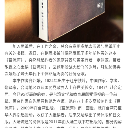
加入民革后，在工作之余，总会有意更多地去阅读与民革历史
有关的书籍。近日，在整理书架时偶然发现了多年前购买的这本
《巨流河》，突然想起作者的家庭背景与民革有着一定渊源。带着
敬畏之心重读《巨流河》，回顾那段战火纷飞的岁月，耳边仿佛再
次响起了烽火年代下个体命运鸣奏的壮阔悲歌。
本书作者齐邦媛，1924年出生于辽宁铁岭，中国作家、学者、
翻译家，台湾地区以及国民党政界人士齐世英长女，1947年赴台定
居。今已95岁高龄的她，是台湾文学和教育届颇受重视的一位前
辈，著名作家白先勇尊称她为老师。她在八十多岁高龄创作出《巨
流河》，2009年在台湾出版。《巨流河》甫一面世，就在台湾乃至
华人界引起轰动，收获了大批读者，后来又陆续出了简体版和日文
版。大陆流通的简体版是2011年由大陆三联书店出版的，部分内容