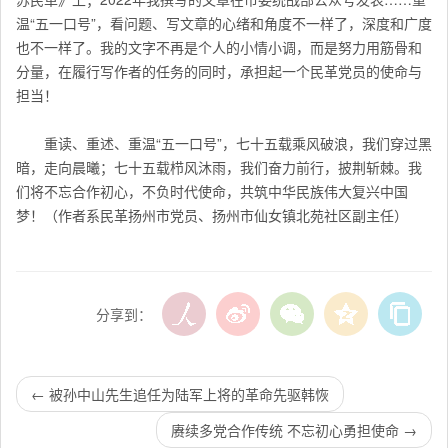
温“五一口号”，看问题、写文章的心绪和角度不一样了，深度和广度
也不一样了。我的文字不再是个人的小情小调，而是努力用筋骨和
分量，在履行写作者的任务的同时，承担起一个民革党员的使命与
担当！
重读、重述、重温“五一口号”，七十五载乘风破浪，我们穿过黑
暗，走向晨曦；七十五载栉风沐雨，我们奋力前行，披荆斩棘。我
们将不忘合作初心，不负时代使命，共筑中华民族伟大复兴中国
梦！（作者系民革扬州市党员、扬州市仙女镇北苑社区副主任）
分享到：
←
被孙中山先生追任为陆军上将的革命先驱韩恢
赓续多党合作传统 不忘初心勇担使命
→