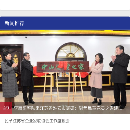
新闻推荐
李惠东率队来江苏省淮安市调研：聚焦民革党员之家建设管理、学龄前儿童爱国主义教育
/
2
3
民革江苏省企业家联谊会工作座谈会