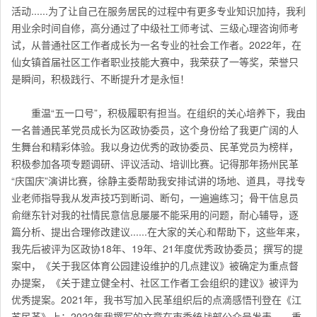
活动......为了让自己在服务居民的过程中有更多专业知识加持，我利
用业余时间自修，高分通过了中级社工师考试、三级心理咨询师考
试，从普通社区工作者成长为一名专业的社会工作者。2022年，在
仙女镇首届社区工作者职业技能大赛中，我荣获了一等奖，荣誉只
是瞬间，积极践行、不断提升才是永恒！
重温“五一口号”，积极履职有担当。在组织的关心培养下，我由
一名普通民革党员成长为区政协委员，这个身份给了我更广阔的人
生舞台和精彩体验。我以身边优秀的政协委员、民革党员为榜样，
积极参加各项专题调研、评议活动、培训比赛。记得那年扬州民革
“庆国庆”演讲比赛，徐静主委帮助我安排试讲的场地、道具，寻找专
业老师指导我从发声技巧到断词、断句，一遍遍练习；骨干信息员
俞继东针对我的社情民意信息屡屡不能采用的问题，耐心辅导，逐
篇分析、提出合理修改建议......在大家的关心和帮助下，这些年来，
我先后被评为区政协18年、19年、21年度优秀政协委员；撰写的提
案中，《关于我区体育公园建设维护的几点建议》被确定为重点督
办提案，《关于建立健全村、社区工作者工会组织的建议》被评为
优秀提案。2021年，我书写加入民革组织后的点滴感悟刊登在《江
苏民革》上；2022年我撰写的文章在市委统战部公众号发表……重