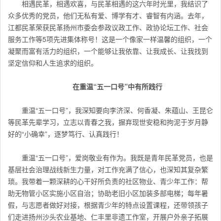
相遇民革，相遇欢喜，与民革相遇的这六年时光里，我结识了
众多优秀的党员，他们无私有爱、博学有才、睿智有内涵。去年，
江都民革荣获民革扬州市委会参政议政工作、政协论坛工作、社会
服务工作等5项先进集体称号！这是一个像家一样温馨的组织，一个
凝聚而富有活力的组织，一个能够让我依靠、让我成长、让我找到
坚定信仰和人生追求的组织。
在重温“五一口号”中有所践行
重温“五一口号”，我深知要向李济深、何香凝、朱蕴山、王昆仑
等民革先辈学习，立志以青春之我，摒弃现世安稳和拘泥于岁月静
好的“小确幸”，逐梦笃行、认真践行！
重温“五一口号”，爱岗敬业有作为。我既是青年民革党员，也是
基层社会治理战线新生力量，对工作充满了信心，也深知其复杂繁
琐。我带着一颗深耕的心干好所负责的社区物业、青少年工作：帮
助无物管小区实施小区自治；协助老旧小区加装多部电梯；每年暑
假，与志愿者做好对接，根据青少年的特点设置课程，还带领孩子
们走进扬州沙头农业基地、仁丰里非遗工作室，开展户外亲子拓展