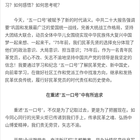
习？如何感悟？如何思考呢？
今天，“五一口号”被赋予了新的时代涵义。中共二十大报告强调
要“巩固和发展最广泛的爱国统一战线，完善大统战工作格局，坚持
大团结大联合，动员全体中华儿女围绕实现中华民族伟大复兴中国
梦一起来想、一起来干。”75年前，我们民革先贤的选择充分体现了
他们的政治意识、大局意识、担当意识；75年后，作为一名青年民
革党员，初心不改、矢志不渝地坚持中国共产党的领导是我坚定的
信念！我要通过学习和纪念 “五一口号”了解民革党史、新中国史，
向前辈学习，在做好社区工作和党派工作中找准方向，继承和发扬
民革优良传统，履行好民革党员的时代责任和历史使命。
在重述“五一口号”中有所追求
重述“五一口号”，不仅是为了记取过去，更是为了把握现在。如
今同心同行的光荣火炬已传递到我们手上，传承民革之魂、弘扬中
山博爱精神，我们责无旁贷，矢志不渝。
开展“永远跟党走，奋进新征程”主题教育，举办社情民意信息写