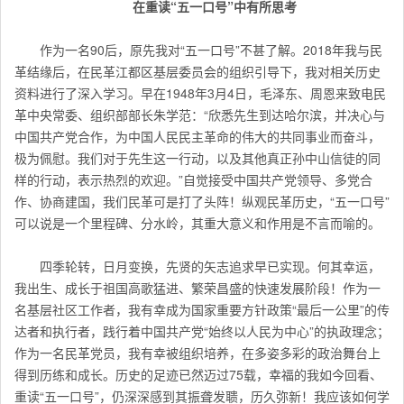
在重读“五一口号”中有所思考
作为一名90后，原先我对“五一口号”不甚了解。2018年我与民
革结缘后，在民革江都区基层委员会的组织引导下，我对相关历史
资料进行了深入学习。早在1948年3月4日，毛泽东、周恩来致电民
革中央常委、组织部部长朱学范：“欣悉先生到达哈尔滨，并决心与
中国共产党合作，为中国人民民主革命的伟大的共同事业而奋斗，
极为佩慰。我们对于先生这一行动，以及其他真正孙中山信徒的同
样的行动，表示热烈的欢迎。”自觉接受中国共产党领导、多党合
作、协商建国，我们民革可是打了头阵！纵观民革历史，“五一口号”
可以说是一个里程碑、分水岭，其重大意义和作用是不言而喻的。
四季轮转，日月变换，先贤的矢志追求早已实现。何其幸运，
我出生、成长于祖国高歌猛进、繁荣昌盛的快速发展阶段！作为一
名基层社区工作者，我有幸成为国家重要方针政策“最后一公里”的传
达者和执行者，践行着中国共产党“始终以人民为中心”的执政理念；
作为一名民革党员，我有幸被组织培养，在多姿多彩的政治舞台上
得到历练和成长。历史的足迹已然迈过75载，幸福的我如今回看、
重读“五一口号”，仍深深感到其振聋发聩，历久弥新！我应该如何学