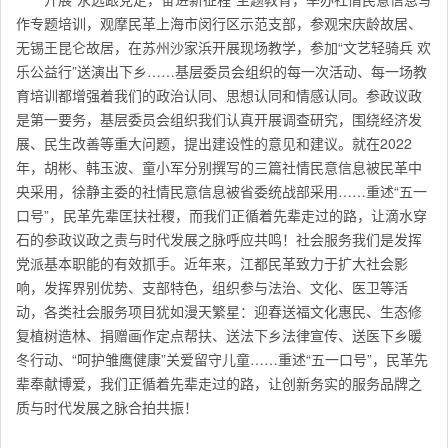
作专题培训，观摩民革上海市闵行区示范支部，参观宋庆龄故居、
无锡王昆仑故居，在苏州沙家浜开展现场教学，参加“文艺轻骑兵 欢
乐公益行”送演出下乡……基层委员会组织的每一次活动、每一场教
育培训都增强着我们的政治认同、思想认同和情感认同。参政议政
是第一要务，基层委员会组织我们认真开展调查研究，围绕经济发
展、民生改善等重大问题，提出建设性的意见和建议。就在2022
年，胡彬、韩玉波、童小军分别撰写的三篇社情民意信息被民革中
央采用，徐静主委的社情民意信息被省委统战部采用……重述“五一
口号”，民革先辈匡扶社稷，而我们正循着先辈走过的路，让滴水穿
石的参政议政之责与时代发展之脉呼应共鸣！社会服务我们是发挥
党派基本职能的有效抓手。近年来，江都民革致力于扩大社会影
响，发挥界别优势、支部特色，组织参与法治、文化、医卫等活
动，各类社会服务项目犹如漫天繁星：迎春送福文化惠民、生态修
复植树造林、捐赠画作定点帮扶、送法下乡法律宣传、送医下乡暖
冬行动、“呵护雏鹰健康”关爱留守儿童……重述“五一口号”，民革先
辈奉献博爱，我们正循着先辈走过的路，让创新务实的服务品牌之
质与时代发展之脉合拍共振！