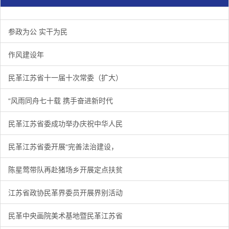
参政为公 实干为民
作风建设年
民革江苏省十一届十次常委（扩大）
“风雨同舟七十载 携手奋进新时代
民革江苏省委成功举办庆祝中华人民
民革江苏省委开展“完善法治建设，
陈星莺带队再赴猪场乡开展定点扶贫
江苏省政协民革界委员开展界别活动
民革中央画院美术基地暨民革江苏省