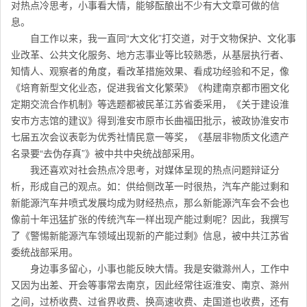
对热点冷思考，小事看大情，能够酝酿出不少有大文章可做的信
息。
自工作以来，我一直同“大文化”打交道，对于文物保护、文化事
业改革、公共文化服务、地方志事业等比较熟悉，从基层执行者、
知情人、观察者的角度，看改革措施效果、看成功经验和不足，像
《培育新型文化业态，促进我省文化繁荣》《构建南京都市圈文化
定期交流合作机制》等选题都被民革江苏省委采用，《关于建设淮
安市方志馆的建议》得到淮安市原市长曲福田批示，被政协淮安市
七届五次会议表彰为优秀社情民意一等奖，《基层非物质文化遗产
名录要“去伪存真”》被中共中央统战部采用。
我还喜欢对社会热点冷思考，对媒体呈现的热点问题辩证分
析，形成自己的观点。如：供给侧改革一时很热，汽车产能过剩和
新能源汽车井喷式发展均成为财经热点，那么新能源汽车会不会也
像前十年迅猛扩张的传统汽车一样出现产能过剩呢？因此，我撰写
了《警惕新能源汽车领域出现新的产能过剩》信息，被中共江苏省
委统战部采用。
身边事多留心，小事也能反映大情。我是安徽滁州人，工作中
又因为出差、开会等事常去南京，因此经常往返淮安、南京、滁州
之间，过桥收费、过省界收费、换高速收费、走国道也收费，还有