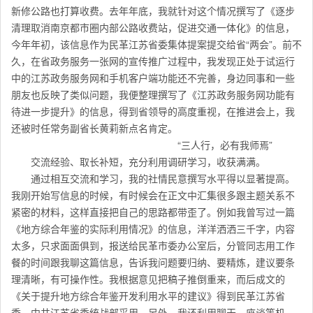
新修公路也打算收费。去年年底，我就针对这个情况撰写了《逐步
清理取消南京都市圈内部公路收费站，促进交通一体化》的信息，
今年年初，该信息作为民革江苏省委集体提案提交给省“两会”。前不
久，在省政务服务一张网的宣传推广过程中，我发现正处于试运行
中的江苏政务服务网和手机客户端功能还不完善，身边同事和一些
朋友也反映了类似问题，我便整理撰写了《江苏政务服务网功能有
待进一步提升》的信息，得到省领导的高度重视，在推进会上，我
还被时任常务副省长黄莉新点名肯定。
“三人行，必有我师焉”
交流经验、取长补短，充分利用调研学习，收获满满。
通过相互交流和学习，我的社情民意撰写水平得以显著提高。
我刚开始写信息的时候，有时候会在正文中汇集很多跟主题关系不
紧密的材料，这样直接把自己的思路都带歪了。例如我曾写过一篇
《地方综合年鉴的实际利用情况》的信息，洋洋洒洒三千字，内容
太多，只求面面俱到，报送给民革市委办公室后，分管同志用工作
餐的时间跟我聊这篇信息，告诉我问题要归纳、要精炼，建议要条
理清晰，有可操作性。我根据意见把稿子推倒重来，而后成文的
《关于提升地方综合年鉴开发利用水平的建议》得到民革江苏省
委、中共江苏省委统战部采用。另外，我还利用聊天、座谈等机