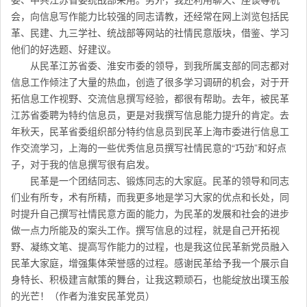
会，向信息写作能力比较强的同志请教，还经常在网上浏览包括民
革、民建、九三学社、统战部等网站的社情民意版块，借鉴、学习
他们的好选题、好建议。
从民革江苏省委、淮安市委的领导，到我所属支部的同志都对
信息工作倾注了大量的热血，创造了很多学习调研的机会，对于开
拓信息工作视野、交流信息撰写经验，都很有帮助。去年，被民革
江苏省委聘为特约信息员，更是对我撰写信息能力提升的肯定。去
年秋天，民革省委组织部分特约信息员到民革上海市委进行信息工
作交流学习，上海的一些优秀信息员撰写社情民意的“巧劲”和好点
子，对于我的信息撰写很有启发。
民革是一个团结同志、锻炼同志的大家庭。民革的领导和同志
们业有所专，术有所精，而我更多地是学习大家的优点和长处，同
时提升自己撰写社情民意方面的能力，为民革的发展和社会的进步
做一点力所能及的案头工作。撰写信息的过程，就是自己开拓视
野、凝练文笔、提高写作能力的过程，也是我这位民革新党员融入
民革大家庭，增强集体荣誉感的过程。感谢民革给予我一个展示自
身特长、积极建言献策的舞台，让我这颗顽石，也能绽放出璞玉般
的光芒！（作者为淮安民革党员）