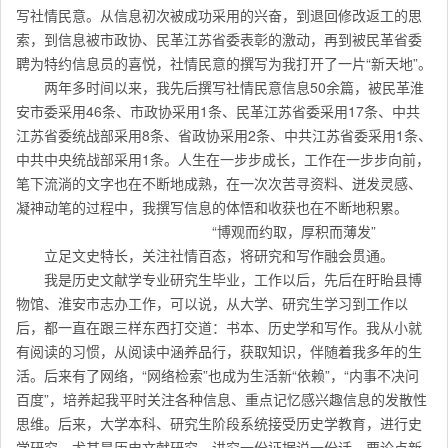
写社情民意。从信息初次被成功采用的兴奋，到退回修改返工的思
索，到信息被市政协、民革江苏省委表彰的激动，再到被民革省委
聘为特约信息员的喜悦，社情民意的撰写为我打开了一片“新天地”。
两年多时间以来，我先后撰写社情民意信息50余篇，被民革淮
安市委采用46条、市政协采用1条、民革江苏省委采用17条、中共
江苏省委统战部采用8条、省政协采用2条、中共江苏省委采用1条、
中共中央统战部采用1条。人生在一步步成长，工作在一步步向前，
笔下流淌的文字也在不断地成熟，在一次次苦寻资料、迸发灵感、
凝神动笔的过程中，我撰写信息的体悟和收获也在不断地积累。
“博观而约取，厚积而薄发”
立足文史特长，关注社情百态，将研究和写作融会贯通。
我是历史文献学专业研究生毕业，工作以后，先后在盱眙县博
物馆、淮安市志办工作，可以说，从大学、研究生学习到工作以
后，都一直在跟三样东西打交道：书本、历史学和写作。我从小就
有阅读的习惯，从阅读中涵养品行，获取知识，伴随着我多年的生
活。后来有了网络，“网络检索”也成为生活新“依赖”，“内事不决问
百度”，培养起我平时关注各种信息、重点记忆感兴趣信息的发散性
思维。后来，大学本科、研究生阶段系统接受历史学教育，进行史
学研究，尤其是历史文献研究，讲究一份证据说一份话，要论点新