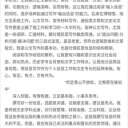
颖、论据充分、逻辑清晰、言而有物，这让我在通过阅读“输入信息”
的同时，逐步培养起通过写作“输出信息”的能力。后来在博物馆、地
方志系统工作，公文写作、宣传材料写作、通俗类文章和文史论文
写作更是占据了我工作和学习的一大半时光。各种公文写作，尤其
是一些调研、汇报材料，跟社情民意写作触类旁通，以“提出问题-分
析问题-解决问题”的三段式呈现，虽显老套，但符合逻辑思维和文章
程式，既是公文写作的基本功，也是社情民意信息的结构框架。
阅读和写作经验的累积，让我更有兴趣和意识去关注社会动
态、舆论热点，历史学专业背景和文字工作特点，让我充分运用自
身优势，将信息写作作为个人信息工作和文史专长的延伸来做。有
心，有志，有才，方有作为。
“咬定青山不放松，立根原在破岩
中”
深入挖掘，有理有据，立足基本面，小事多思考。
撰写好一份信息，选题是关键，证据是支撑，建议是亮点。我
是传统文史学科出身，对行政管理、财政金融、工业科技、企业经
营这些参政议政的重点和热点可谓知之甚少，这是我撰写信息时很
大的不足。但是，我也有自己关注的重点和擅长的优势领域，通过