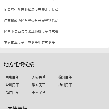
陈星莺带队再赴猪场乡开展定点扶贫
江苏省政协民革界委员开展界别活动
民革中央画院美术基地暨民革江苏省
李惠东率民革中央调研组来苏调研
地方组织链接
南京民革
无锡民革
徐州民革
常州民革
淮安民革
扬州民革
镇江民革
泰州民革
友情链接