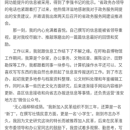
网功能提升的信息被采用，得到了李强书记的批示。”省政务办领导
的电话也紧跟着打了过来，他热情洋溢地感谢我对于政务服务网提
出的宝贵建议，并邀请我出席两天后召开的省政务服务网建设推进
会。
那一刻，我的内心充满着喜悦。自己撰写的信息能被省领导重
视，是对我绞尽脑汁、推敲琢磨出的一篇篇信息最好的回馈和奖
励。
工作以来，我就跟信息工作结下了不解之缘。在盱眙县博物馆
工作期间，我算是个杂家，办公事务、文物巡查、展陈设计、田野
勘探等工作，我都跟着同事一块参与。计算机操作水平还可以、又
喜欢写写东西的我自然也承担起了信息宣传报送的工作。到了市志
办，起初我更多地参与档案资料整理、公文材料处理和年鉴编辑工
作，同时从事一些历史文化方面研究，后来逐渐接手网站内容维护
更新、县区信息接收和向省志办报送信息等事情，还负责运营“淮安
地方志”微信公众号。
“无心插柳柳成荫。”我新加入民革组织不到三年，还算是一名
“新丁”，在撰写社情民意方面，更是一名“小学生”。刚到市志办不
久，我因为文史研究这块的特长而被推荐加入民革，后来在民革淮
安市委领导和办公室同志的鼓励下，我尝试着多观察、勤思考，写