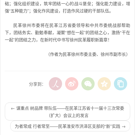
础；强化组织建设，筑牢团结一心的战斗堡垒；强化能力建设，增
强“五种能力”；强化作风建设，打造作风过硬的干部队伍。
民革徐州市委将在民革江苏省委领导和中共市委统战部帮助
下，团结务实、勤勉奉献，凝聚“想在一起”的团结之心，激扬“干在
一起”的团结之力，在新时代中书写徐州民革履职新篇章！
（作者为民革徐州市委主委、徐州市副市长）
分享到：
←
谋重点 树品牌 带队伍——在民革江苏省十一届十三次常委
（扩大）会议上的发言
为者常成 行者常至——民革淮安市洪泽区支部的“新”实践
→