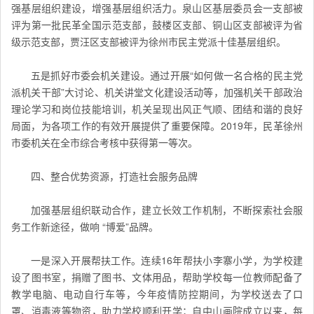
强基层组织建设，增强基层组织活力。泉山区基层委员会一支部被
评为第一批民革全国示范支部，鼓楼区支部、铜山区支部被评为省
级示范支部，贾汪区支部被评为徐州市民主党派十佳基层组织。
五是抓好市委会机关建设。通过开展“如何做一名合格的民主党
派机关干部”大讨论、机关讲堂文化建设活动等，加强机关干部政治
理论学习和岗位技能培训，机关呈现出风正气顺、团结和谐的良好
局面，为各项工作的有效开展提供了重要保障。2019年，民革徐州
市委机关在全市综合考核中获得第一等次。
四、整合优势资源，打造社会服务品牌
加强基层组织联动合作，建立长效工作机制，不断探索社会服
务工作新途径，做响 “博爱”品牌。
一是深入开展帮扶工作。连续16年帮扶小李寨小学，为学校建
设了图书室，捐赠了图书、文体用品，帮助学校每一位教师配备了
教学电脑、电动自行车等，今年疫情防控期间，为学校送去了口
罩、消毒液等物资，助力学校顺利开学；自中山画院成立以来，每