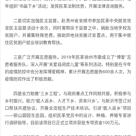
年组织“书画下乡”活动；发挥民革法制优势，开展法律咨询服务。
二是切实加强民主监督。赴贵州省安顺市参加民革中央脱贫攻
坚民主监督活动十余次，同时寓帮扶于监督之中，捐助当地学校及
贫困户，并募集特殊党费，捐助异地扶贫搬迁安置点，用于集中居
住区贫困户就业培训教育帮扶。
三是广泛开展志愿服务。2019年民革徐州市委成立了“博爱”志
愿者服务队，深入开展“关爱自闭症儿童”等系列活动，特别是在今年
的疫情防控中充分发挥博爱精神，累计开展志愿服务600余人次，为
疫情防控作出了积极贡献。
四是全力助推“三乡工程”。与政府重点工作同频共振，积极参与
乡村振兴，助力“能人返乡、人才下乡、资本兴乡”。与新沂市签订对
口帮扶共建协议，开展全流程生产技术培训。引进“能人返乡”项目
——铜山碧园生态园，组织民革党员中的设计、种植、养殖专家进
行调研指导，目前该项目已正式立项并获批专项资金100万元。