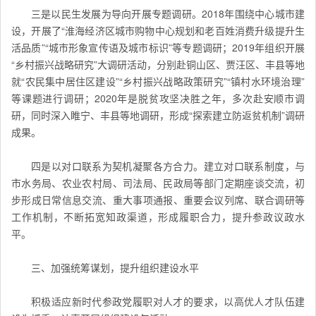
三是以民生发展为导向开展专题调研。2018年围绕中心城市建
设，开展了“淮海经济区城市购物中心规划和老百姓消费升级提升生
活品质”“城市形象宣传语及城市标识”等专题调研；2019年组织开展
“乡村振兴战略研究”大调研活动，分别赴铜山区、贾汪区、丰县等地
就“农民集中居住区建设”“乡村振兴战略政策研究”“镇村水环境治理”
等课题进行调研；2020年是脱贫攻坚决胜之年，多次赴安顺市调
研，同时深入睢宁、丰县等地调研，形成“探索建立防返贫机制”调研
成果。
四是以对口联系为契机凝聚各方合力。建立对口联系制度，与
市水务局、农业农村局、司法局、民政局等部门定期座谈交流，初
步形成日常信息交流、重大事项通报、重要会议列席、联合调研等
工作机制，不断拓宽知政渠道，形成履职合力，提升参政议政水
平。
三、加强统筹谋划，提升组织建设水平
积极适应新时代参政党履职对人才的要求，以高优人才队伍建