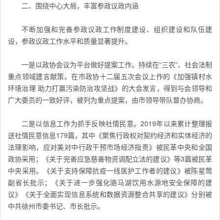
二、围绕中心大局，丰富参政议政内涵
不断加强和完善参政议政工作制度建设、组织建设和队伍建
设，参政议政工作水平和质量显著提升。
一是以政协会议为平台做好提案工作。持续在“三农”、社会法制
重点领域建言献策。在市政协十二届五次会议上作的《加强镇村水
环境治理 助力打赢污染防治攻坚战》的大会发言，得到与会领导和
广大委员的一致好评，被列为重点提案，由市领导带队督办协商。
二是以信息工作为抓手反映社情民意。2019年以来累计整理报
送社情民意信息179篇，其中《聚焦行政权对契约经济和实体经济的
法理影响，应对美对中行政干预市场经济指责》被民革中央和全国
政协采用；《关于完善应急慈善物资调配立法的建议》等3篇被民革
中央采用。《关于支持保障抗疫一线医护工作者的建议》被陈星莺
副省长批示；《关于进一步强化骆马湖饮用水源地安全保障的建
议》《关于全面实现信息系统和数据资源整合共享的建议》分别被
中共徐州市委书记、市长批示。