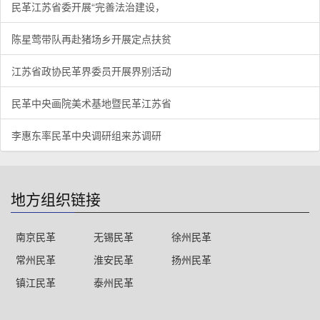
民革江苏省委开展“完善法治建设，
陈星莺带队再赴猪场乡开展定点扶贫
江苏省政协民革界委员开展界别活动
民革中央画院美术基地暨民革江苏省
李惠东率民革中央调研组来苏调研
地方组织链接
南京民革
无锡民革
徐州民革
常州民革
淮安民革
扬州民革
镇江民革
泰州民革