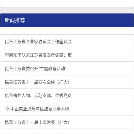
新闻推荐
民革江苏省企业家联谊会工作座谈会在宁召开
李惠东率队来江苏省淮安市调研：聚焦民革党员之家建设管
民革江苏省委召开“主题教育活动” 领导班子民主生活会
/
/
/
1
2
3
3
3
3
民革江苏省企业家联谊会工作座谈会
李惠东率队来江苏省淮安市调研：聚
民革江苏省委召开“主题教育活动”
民革江苏省十一届四次全体（扩大）
民革榜样人物、示范支部、优秀党员
“孙中山实业思想与民族复兴学术研
民革江苏省十一届十次常委（扩大）