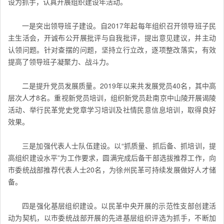
设为抓手，认真开展组织建设年活动。
一是突出领导班子建设。自2017年起每年组织召开领导班子民
主生活会，开诚布公开展批评与自我批评，提出意见建议，并主动
认领问题。针对查摆的问题，坚持立行立改，逐项整改落实，有效
提高了领导班子凝聚力、战斗力。
二是提升党员发展质量。2019年以来共发展党员40名，其中高
层次人才8名。重视新党员培训，组织新党员赴南京中山陵开展谒陵
活动、举行民革党史党章学习培训及社情民意信息培训，取得良好
效果。
三是加强代表人士队伍建设。以“抓质量、抓后备、抓培训，提
高组织建设水平”为工作要求，圆满完成后备干部选拔推荐工作，向
市委统战部推荐代表人士20名，为徐州民革可持续发展做好人才储
备。
四是强化基层组织建设。以民革中央开展的示范性支部创建活
动为契机，以市委统战部开展的先进基层组织评选为抓手，不断加