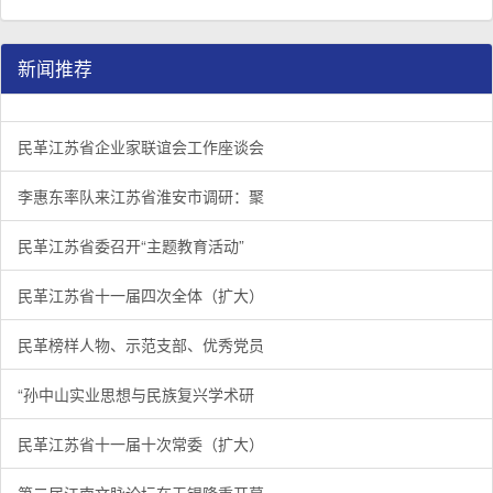
新闻推荐
民革江苏省企业家联谊会工作座谈会在宁召开
李惠东率队来江苏省淮安市调研：聚焦民革党员之家建设管
民革江苏省委召开“主题教育活动” 领导班子民主生活会
/
/
/
1
2
3
3
3
3
民革江苏省企业家联谊会工作座谈会
李惠东率队来江苏省淮安市调研：聚
民革江苏省委召开“主题教育活动”
民革江苏省十一届四次全体（扩大）
民革榜样人物、示范支部、优秀党员
“孙中山实业思想与民族复兴学术研
民革江苏省十一届十次常委（扩大）