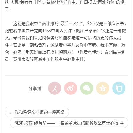
扶”实现“劳者有其得”，最终让他们自主、自愿摘去“困难群体”的帽
子。
这就是我眼中全面小康的“最后一公里”。它不仅是一纸宣言书，
记载着中国共产党向14亿中国人民许下的庄严承诺；它还是一部檄
文，号召着我们立足岗位各尽所能参与这一可诉诸历史的伟大战
斗；它更是一剂粘合剂，激励着中华儿女你中有我、我中有你，万
众一心奔向那美好而近在咫尺的前方！（作者章传炳：泰州民革党
员，泰州市海陵区城乡工作服务中心副主任）
分享到：
←
我和冯健亲老师的一段画缘
“锱铢必较”绽芳华—— 一名民革党员的脱贫攻坚审计心得
→