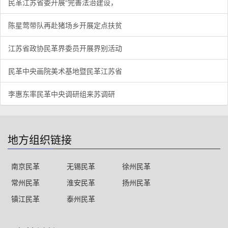
民革江苏省委开展“完善法治建设，
陈星莺带队再赴猪场乡开展定点扶贫
江苏省政协民革界委员开展界别活动
民革中央画院美术基地暨民革江苏省
李惠东率民革中央调研组来苏调研
地方组织链接
南京民革
无锡民革
徐州民革
常州民革
淮安民革
扬州民革
镇江民革
泰州民革