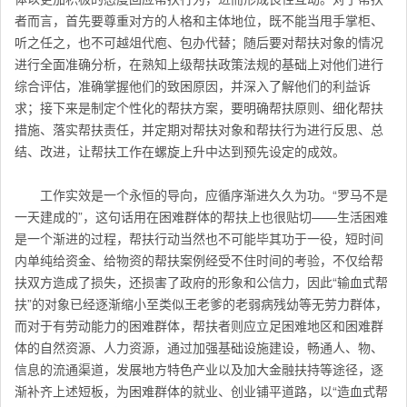
者而言，首先要尊重对方的人格和主体地位，既不能当甩手掌柜、
听之任之，也不可越俎代庖、包办代替；随后要对帮扶对象的情况
进行全面准确分析，在熟知上级帮扶政策法规的基础上对他们进行
综合评估，准确掌握他们的致困原因，并深入了解他们的利益诉
求；接下来是制定个性化的帮扶方案，要明确帮扶原则、细化帮扶
措施、落实帮扶责任，并定期对帮扶对象和帮扶行为进行反思、总
结、改进，让帮扶工作在螺旋上升中达到预先设定的成效。
工作实效是一个永恒的导向，应循序渐进久久为功。“罗马不是
一天建成的”，这句话用在困难群体的帮扶上也很贴切——生活困难
是一个渐进的过程，帮扶行动当然也不可能毕其功于一役，短时间
内单纯给资金、给物资的帮扶案例经受不住时间的考验，不仅给帮
扶双方造成了损失，还损害了政府的形象和公信力，因此“输血式帮
扶”的对象已经逐渐缩小至类似王老爹的老弱病残幼等无劳力群体，
而对于有劳动能力的困难群体，帮扶者则应立足困难地区和困难群
体的自然资源、人力资源，通过加强基础设施建设，畅通人、物、
信息的流通渠道，发展地方特色产业以及加大金融扶持等途径，逐
渐补齐上述短板，为困难群体的就业、创业铺平道路，以“造血式帮