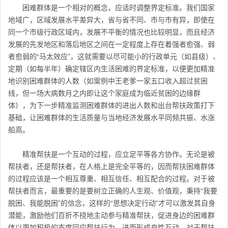
困难群体是一个相对的概念，应适时调整界定标准。我们国家
地域广，区域发展水平差异大，省与省不同、市与市有异，即使在
同一个市级行政区域内，发展不平衡的情况也比较明显，而且经济
发展的先发地区和落后地区之间在一定程度上存在着强者愈强、弱
者愈弱的“马太效应”，这就需要以尽可能小的行政单元（如县级）、
定期（如每半年）确定辖区内生活困难的界定标准，以便更加精准
地识别困难群体的人数（如案例中王老爹一家五口收入超过贫困
线，但一场大病数月之内即让这个家庭成为临近贫困的边缘群
体），为下一步精准监测困难群体的进出人数和出台帮扶政策打下
基础，让困难群体的生活质量与当地经济发展水平同频共振、水涨
船高。
精准帮扶是一个互动的过程，应立足平等各方协作。无论是被
帮扶者，还是帮扶者，在人格上是完全平等的，因而帮扶困难群体
的过程应该是一个相互尊重、相互信任、相互配合的过程。对于被
帮扶者而言，最重要的是要树立正确的人生观、价值观，秉持“我要
脱困、我能脱困”的信念，这样的“思想决定行动”才可以激发其自身
潜能，激励他们百折不挠地主动参与精准帮扶，促进身边的困难群
体以更加积极的态度回应帮扶行为，进而形成良性互动。对于帮扶