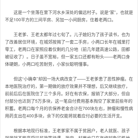
这是一个坐落在里下河水乡深处的偏远村子。说是“家”，也就是
不足100平方的三间平房、另加一小间厨房，住着老两口。
王老爹、王老太都年过七旬了。儿子媳妇为了孩子读书，也为
了改善居住环境，在城郊按揭了一套二手房，小两口长年在城里打
零工，老两口在家照应着仅剩的几分地（前几年建高速公路，田都
被征收了）。日子虽不宽裕，但一家五口还都有盼头——老两口身
体硬朗，小两口吃苦耐劳，小家伙聪明懂事。
但这“小确幸”却因一场大病改变了——王老爹患了恶性肿瘤。在
本地医院治疗的，第一期做的放疗效果并不理想，后又继续放疗，
前前后后在医院住了三个多月。好在有农保，报销了大部分，但自
付部分也达到了5万多块，这一笔自付费用基本掏空了家里前些年的
积蓄。老两口每个月的农保养老金合计在700块左右，肿瘤和慢性病
用药支出在400多块，余下的仅能将就着应付必要的生活开支。
根据本地现行标准，王老爹家不属于贫困户，老人就医、孩子
就学就不能享受扶贫政策待遇，政府、村里也只在年终时象征性地