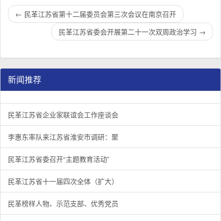
←
民革江苏省第十二届委员会第三次会议在南京召开
民革江苏省委会开展第二十一次双周政治学习
→
新闻推荐
民革江苏省企业家联谊会工作座谈会在宁召开
李惠东率队来江苏省淮安市调研：聚焦民革党员之家建设管
民革江苏省委召开“主题教育活动” 领导班子民主生活会
/
/
/
1
2
3
3
3
3
民革江苏省企业家联谊会工作座谈会
李惠东率队来江苏省淮安市调研：聚
民革江苏省委召开“主题教育活动”
民革江苏省十一届四次全体（扩大）
民革榜样人物、示范支部、优秀党员