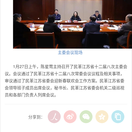
主委会议现场
1月27日上午，陈星莺主持召开了民革江苏省十二届八次主委会
议。会议通过了民革江苏省十二届八次常委会议议程及相关事项，
审议通过了民革
江苏
省委会迎新春联欢会工作方案。民革
江苏
省委
会领导班子成员出席会议，秘书长、民革
江苏
省委会机关二级巡视
员和各部门负责人列席会议。
分享到：