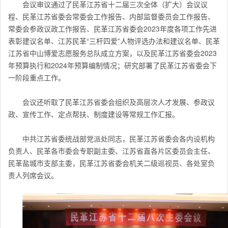
会议审议通过了民革江苏省十二届三次全体（扩大）会议议
程、民革
江苏
省委会常委会工作报告、内部监督委员会工作报告、
常委会参政议政工作报告、民革
江苏
省委会2023年度各项工作先进
表彰建议名单、江苏民革“三杆四爱”人物评选办法和建议名单、民革
江苏省中山博爱志愿服务总队成立方案，以及民革
江苏
省委会2023
年预算执行和2024年预算编制情况；研究部署了民革
江苏
省委会下
一阶段重点工作。
会议还听取了民革
江苏
省委会组织及高层次人才发展、参政议
政、宣传工作、定点帮扶、制度建设等常规工作汇报。
中共江苏省委统战部党派处同志，民革
江苏
省委会各内设机构
负责人、民革各市委会专职副主委、
江苏
省直各片区委员会主任、
民革盐城市支部主委，民革
江苏
省委会机关二级巡视员、各处室负
责人列席会议。