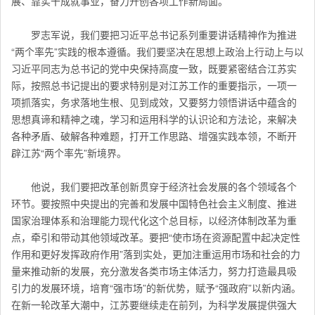
展、靠实干成就事业，奋力开创各项工作新局面。
罗志军说，我们要把习近平总书记系列重要讲话精神作为推进
“两个率先”实践的根本遵循。我们要坚决在思想上政治上行动上与以
习近平同志为总书记的党中央保持高度一致，既要紧密结合江苏实
际，按照总书记提出的要求特别是对江苏工作的重要指示，一项一
项抓落实，务求落地生根、见到成效，又要努力领悟讲话中蕴含的
思想真谛和精神之魂，学习和运用科学的认识论和方法论，来解决
各种矛盾、破解各种难题，打开工作思路、增强实践本领，不断开
辟江苏“两个率先”新境界。
他说，我们要把改革创新贯穿于经济社会发展的各个领域各个
环节。要按照中央提出的完善和发展中国特色社会主义制度、推进
国家治理体系和治理能力现代化这个总目标，以经济体制改革为重
点，牵引和带动其他领域改革。要把“使市场在资源配置中起决定性
作用和更好发挥政府作用”落到实处，更加注重运用市场和社会的力
量来推动新的发展，充分激发各类市场主体活力，努力打造最具吸
引力的发展环境，培育“强市场”的新优势，赋予“强政府”以新内涵。
在新一轮改革大潮中，江苏要继续走在前列，为科学发展提供强大