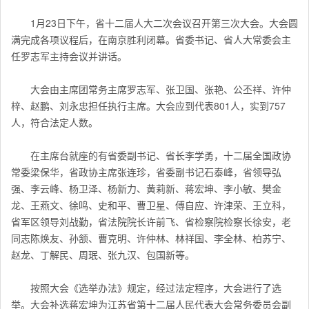
1月23日下午，省十二届人大二次会议召开第三次大会。大会圆
满完成各项议程后，在南京胜利闭幕。省委书记、省人大常委会主
任罗志军主持会议并讲话。
大会由主席团常务主席罗志军、张卫国、张艳、公丕祥、许仲
梓、赵鹏、刘永忠担任执行主席。大会应到代表801人，实到757
人，符合法定人数。
在主席台就座的有省委副书记、省长李学勇，十二届全国政协
常委梁保华，省政协主席张连珍，省委副书记石泰峰，省领导弘
强、李云峰、杨卫泽、杨新力、黄莉新、蒋宏坤、李小敏、樊金
龙、王燕文、徐鸣、史和平、曹卫星、傅自应、许津荣、王立科，
省军区领导刘战勤，省法院院长许前飞、省检察院检察长徐安，老
同志陈焕友、孙颔、曹克明、许仲林、林祥国、李全林、柏苏宁、
赵龙、丁解民、周珉、张九汉、包国新等。
按照大会《选举办法》规定，经过法定程序，大会进行了选
举。大会补选蒋宏坤为江苏省第十二届人民代表大会常务委员会副