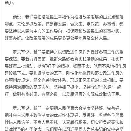
动力。
他说，我们要把增进民生幸福作为推进改革发展的出发点和落
脚点。无论是抓改革，还是促发展，做决策、定政策、办事情，都
要坚持以人民为中心的工作导向，把保障和改善民生的实事办实、
好事办好。让改革发展的成果更多更公平地惠及全体人民。
罗志军说，我们要把持之以恒改进作风作为做好各项工作的重
要保障。要着力巩固第一批群众路线教育实践活动的成果，扎实开
展好第二批活动，以“钉钉子”的精神，锲而不舍、驰而不息地把作风
建设抓下去。要扎紧制度的笼子，刚性化地执行和落实改进作风的
各项制度规定，健全完善制度体系，形成正风肃纪的长效机制。要
保持惩治腐败的高压态势，坚持抓早抓小，坚持“老虎”“苍蝇”一起
打，做到有贪必肃、有腐必反，以反腐倡廉的实际成效取信于民。
罗志军说，我们一定要把人民代表大会制度坚持好、完善好，
把社会主义民主政治制度的优越性体现好、发挥好。希望各位代表
珍惜人民信任、不负人民重托，认真履行职责，切实担负起宪法和
法律赋予的神圣使命。我们要在以习近平同志为总书记的党中央坚