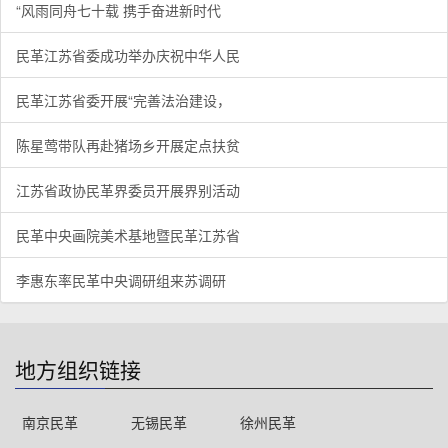
“风雨同舟七十载 携手奋进新时代
民革江苏省委成功举办庆祝中华人民
民革江苏省委开展“完善法治建设，
陈星莺带队再赴猪场乡开展定点扶贫
江苏省政协民革界委员开展界别活动
民革中央画院美术基地暨民革江苏省
李惠东率民革中央调研组来苏调研
地方组织链接
南京民革
无锡民革
徐州民革