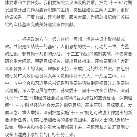
体要求和主要任务。我们要按照会议决议的要求，把为“十三五”时期
发展献计出力作为履行职能的主线，突出团结民主两大主题，更好
协调关系、汇聚力量、建言献策、服务大局，为把总书记给江苏描
绘的宏伟蓝图变成美好现实多作贡献。
一、把握政治方向，努力在统一思想、增进共识上取得新成
效。共识是团结统一的基础，人们思想的统一、行动的一致、力量
的汇聚，都有赖于共识的形成。“十三五”规划的编制实施，不仅需要
研究重大问题、明确目标任务、提出具体措施，还需要赢得广大群
众和各界人士的认同、理解和支持，形成广泛的社会共识。要组织
和动员广大政协委员深入学习贯彻中共十八大、十八届三中、四
中、五中全会和习近平总书记系列重要讲话特别是视察江苏重要讲
话精神，深入学习贯彻中共江苏省委十二届十一次全会精神，深刻
认识“十二五”时期经济社会发展取得的巨大成就和宝贵经验，深刻理
解“十三五”时期经济社会发展的指导思想、基本原则、目标要求、发
展理念、重大举措，深刻把握实施“十三五”规划对政协工作提出的新
要求新任务，切实把参加政协的各党派团体、各界人士的思想和行
动统一到中央和省委的重大决策部署上来，把智慧和力量汇聚到实
现全面建成小康社会的目标任务上来。