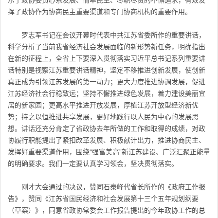
挥了政协作为协商民主重要渠道和专门协商机构的重要作用。
罗志军书记在会议开幕时代表中共江苏省委所作的重要讲话，
科学分析了当前我省经济社会发展面临的新形势新任务，明确指出
在新的征程上，全省上下要深入贯彻落实习近平总书记系列重要讲
话特别是视察江苏重要讲话精神，坚定不移推进创新发展，使创新
真正成为引领江苏发展的第一动力；更大力度推进协调发展，促进
江苏经济社会行稳致远；坚持不懈推进绿色发展，着力建设美丽宜
居的新家园；更高水平推进开放发展，厚植江苏开放型经济新优
势；持之以恒推进共享发展，更好地践行以人民为中心的发展思
想。讲话还充分肯定了省政协去年所做的工作和取得的成绩，对政
协履行职能提出了紧扣改革发展、积极献计出力，推进协商民主、
发挥好重要渠道作用，围绕“强富美高”新江苏建设、广泛汇聚正能量
的明确要求。我们一定要认真学习领会，坚决贯彻落实。
刚才大会通过的决议，赞同石泰峰代省长所作的《政府工作报
告》，赞同《江苏省国民经济和社会发展第十三个五年规划纲要
（草案）》，同意省政协常委会工作报告提出的今年政协工作的总