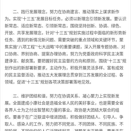
二、践行发展理念，努力在协商建言、推动落实上谋求新作
为。实现“十三五”发展目标任务，必须以新理念引领新发展。要认识
新常态、适应新常态、引领新常态，围绕坚持创新、协调、绿色、
开放、共享发展理念，针对“十三五”规划实施过程中面临的新形势新
任务、遇到的新情况新问题、需要突破的重点领域和关键环节，聚
焦实施“八项工程”“七大战略”中的重要课题，深入开展专题协商、对
口协商、界别协商、提案办理协商，努力为党委政府科学民主决策
建诤言、献良策。要把握好民主监督的方向和原则，围绕“十三五”规
划作出的新部署新要求，主动作为，积极开展灵活多样、富有成效
的民主监督活动，推动五大发展理念贯穿到江苏发展的全过程、各
领域，促进“十三五”规划各项决策部署落地见效。
三、维护团结和谐，努力在协调关系、凝心聚力上实现新发
展。全面建成小康社会是造福全省人民的美好事业，也是需要全省
各界人士为之付出智慧和力量的事业。政协是大团结大联合的组
织。要善于在广泛联谊中增进团结，积极做好团结人、引导人、争
取人、感染人的工作，努力把不同党派、不同团体、不同民族、不
同阶层、不同信仰的人广泛团结起来，凝聚各方正能量。要善于在