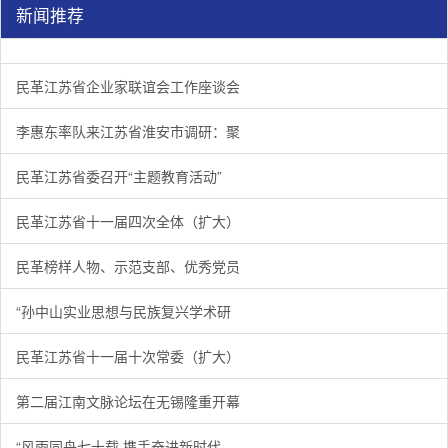
新闻推荐
民革江苏省企业家联谊会工作座谈会在宁召开
李惠东率队来江苏省淮安市调研：聚焦民革党员之家建设管
民革江苏省委召开“主题教育活动” 领导班子民主生活会
/
/
/
1
2
3
3
3
3
民革江苏省企业家联谊会工作座谈会
李惠东率队来江苏省淮安市调研：聚
民革江苏省委召开“主题教育活动”
民革江苏省十一届四次全体（扩大）
民革榜样人物、示范支部、优秀党员
“孙中山实业思想与民族复兴学术研
民革江苏省十一届十次常委（扩大）
第二届江南文脉论坛在无锡隆重开幕
“风雨同舟七十载 携手奋进新时代