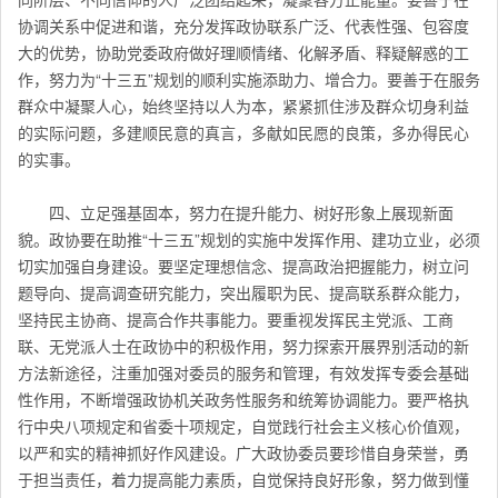
协调关系中促进和谐，充分发挥政协联系广泛、代表性强、包容度
大的优势，协助党委政府做好理顺情绪、化解矛盾、释疑解惑的工
作，努力为“十三五”规划的顺利实施添助力、增合力。要善于在服务
群众中凝聚人心，始终坚持以人为本，紧紧抓住涉及群众切身利益
的实际问题，多建顺民意的真言，多献如民愿的良策，多办得民心
的实事。
四、立足强基固本，努力在提升能力、树好形象上展现新面
貌。政协要在助推“十三五”规划的实施中发挥作用、建功立业，必须
切实加强自身建设。要坚定理想信念、提高政治把握能力，树立问
题导向、提高调查研究能力，突出履职为民、提高联系群众能力，
坚持民主协商、提高合作共事能力。要重视发挥民主党派、工商
联、无党派人士在政协中的积极作用，努力探索开展界别活动的新
方法新途径，注重加强对委员的服务和管理，有效发挥专委会基础
性作用，不断增强政协机关政务性服务和统筹协调能力。要严格执
行中央八项规定和省委十项规定，自觉践行社会主义核心价值观，
以严和实的精神抓好作风建设。广大政协委员要珍惜自身荣誉，勇
于担当责任，着力提高能力素质，自觉保持良好形象，努力做到懂