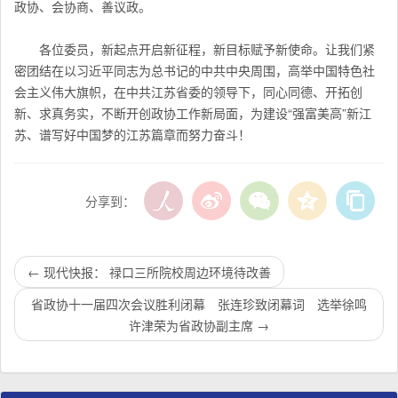
政协、会协商、善议政。
各位委员，新起点开启新征程，新目标赋予新使命。让我们紧
密团结在以习近平同志为总书记的中共中央周围，高举中国特色社
会主义伟大旗帜，在中共江苏省委的领导下，同心同德、开拓创
新、求真务实，不断开创政协工作新局面，为建设“强富美高”新江
苏、谱写好中国梦的江苏篇章而努力奋斗！
分享到：
←
现代快报： 禄口三所院校周边环境待改善
省政协十一届四次会议胜利闭幕 张连珍致闭幕词 选举徐鸣
许津荣为省政协副主席
→