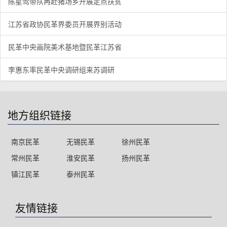
陈星莺带队再赴猪场乡开展定点扶贫
江苏省政协民革界委员开展界别活动
民革中央画院美术基地暨民革江苏省
李惠东率民革中央调研组来苏调研
地方组织链接
南京民革
无锡民革
徐州民革
常州民革
淮安民革
扬州民革
镇江民革
泰州民革
友情链接