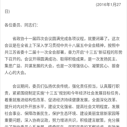
(2016年1月27
日)
各位委员、同志们：
省政协十一届四次会议圆满完成各项议程，就要闭幕了。这次
会议是在全省上下深入学习贯彻中共十八届五中全会精神，按照中
共江苏省委十二届十一次全会部署，奋力开启“十三五”新征程的形势
下召开的。会议开得圆满成功、取得积极成果，是一次发扬民主、
集思广益、共谋发展的大会，也是一次增强信心、凝聚民心、振奋
人心的大会。
会议期间，委员们弘扬优良传统，强化责任担当，认真履行职
责，紧紧围绕制定实施“十三五”规划和今年经济社会发展目标任务，
着重就推进结构性改革、促进经济持续健康发展，全面深化改革、
提升对内对外开放水平，建设文化强省、提高社会文明程度，发展
社会事业、保障改善民生，保护生态环境、建设美丽宜居新家园等
重要问题，深入协商议政，努力增进共识，积极建言献策，充分展
示了政协委员心系发展、情牵民生、尽职尽责的不懈追求，有效发