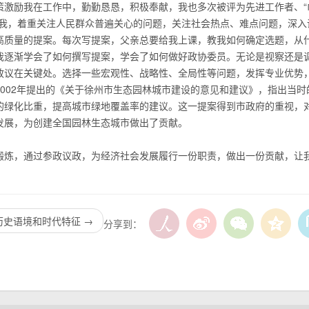
策激励我在工作中，勤勤恳恳，积极奉献，我也多次被评为先进工作者、“
的我，着重关注人民群众普遍关心的问题，关注社会热点、难点问题，深入
高质量的提案。每次写提案，父亲总要给我上课，教我如何确定选题，从
我逐渐学会了如何撰写提案，学会了如何做好政协委员。无论是视察还是
政议在关键处。选择一些宏观性、战略性、全局性等问题，发挥专业优势
002年提出的《关于徐州市生态园林城市建设的意见和建议》，指出当时
的绿化比重，提高城市绿地覆盖率的建议。这一提案得到市政府的重视，
发展，为创建全国园林生态城市做出了贡献。
炼，通过参政议政，为经济社会发展履行一份职责，做出一份贡献，让
历史语境和时代特征
→
分享到：