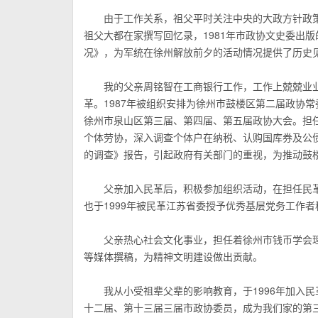
由于工作关系，祖父平时关注中央的大政方针政策
祖父大都在家撰写回忆录，1981年市政协文史委出
况》，为军统在徐州解放前夕的活动情况提供了历史
我的父亲周铭智在工商银行工作，工作上兢兢业业，
革。1987年被组织安排为徐州市鼓楼区第二届政协常
徐州市泉山区第三届、第四届、第五届政协大会。担任
个体劳协，深入调查个体户在纳税、认购国库券及公
的调查》报告，引起政府有关部门的重视，为推动鼓
父亲加入民革后，积极参加组织活动，在担任民革
也于1999年被民革江苏省委授予优秀基层党务工作者
父亲热心社会文化事业，担任着徐州市钱币学会理
等媒体撰稿，为精神文明建设做出贡献。
我从小受祖辈父辈的影响教育，于1996年加入民革
十二届、第十三届三届市政协委员，成为我们家的第三