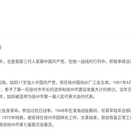
玲
年，也是我家三代人紧跟中国共产党，在统一战线的行列中，积极参政议
。姑妈17岁加入中国共产党，担任徐州国信纱厂工会主席。1951年4
”，参予了第一任徐州市市长的选举和徐州市建设发展大计的商讨。当年
4年，姑妈被选举为徐州市第一届人民代表大会的代表。
身革命。参加过抗日战争。1948年在淮海战役期间，任蒋军陆军总部
1975年特赦，被安排在徐州市园林处工作。文革结束，政协恢复正常工
为政协徐州市第七届委员会委员。