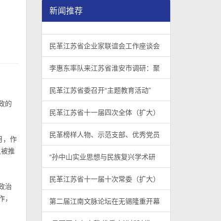
新闻推荐
民革江苏省企业家联谊会工作座谈会在宁召开
李惠东率队来江苏省淮安市调研：聚焦民革党员
民革江苏省委召开“主题教育活动” 领导班子民
/
/
/
1
2
3
3
3
3
民革江苏省企业家联谊会工作座谈会
李惠东率队来江苏省淮安市调研：聚
民革江苏省委召开“主题教育活动”
政的
民革江苏省十一届四次全体（扩大）
民革榜样人物、示范支部、优秀党员
月，作
又被推
“孙中山实业思想与民族复兴学术研
民革江苏省十一届十次常委（扩大）
政治
作，
第二届江南文脉论坛在无锡隆重开幕