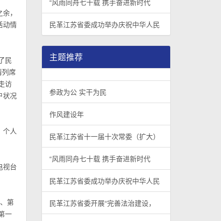
“风雨同舟七十载 携手奋进新时代
之余，
活动情
民革江苏省委成功举办庆祝中华人民
主题推荐
了民
请列席
走访
参政为公 实干为民
户状况
作风建设年
，个人
民革江苏省十一届十次常委（扩大）
“风雨同舟七十载 携手奋进新时代
电视台
民革江苏省委成功举办庆祝中华人民
届、第
民革江苏省委开展“完善法治建设，
第一