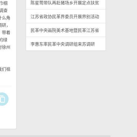
陈星莺带队再赴猪场乡开展定点扶贫
巾帼
调查
江苏省政协民革界委员开展界别活动
什么角
调研，
民革中央画院美术基地暨民革江苏省
，带着
的绿
李惠东率民革中央调研组来苏调研
对徐州
我们祖