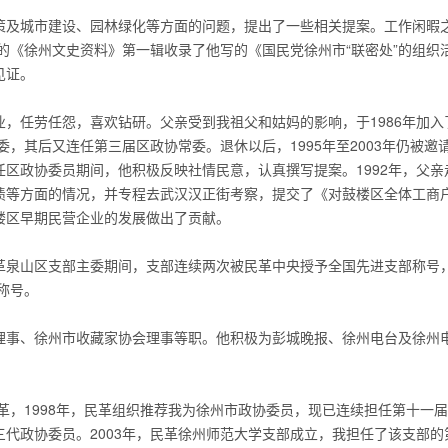
及城市建设、园林绿化等方面的问题，提出了一些相关提案。工作闲暇
版的《徐州文史资料》第一辑收录了他写的《国民党徐州市“联密处”的组织
见证。
任劳任怨，喜欢钻研。父亲受到我祖父和姑妈的影响，于1986年加入
委，其后又连任第三届区政协常委。退休以后，1995年至2003年仍被邀
区政协委员期间，他积极反映社情民意，认真撰写提案。1992年，父亲
债等方面的情况，并专程去武汉汉正街考察，提交了《对鼓楼区全体工商
楼区早期民营企业的发展做出了贡献。
泉山区支部主委期间，支部连续两次被民革中央授予全国先进支部称号
称号。
事、徐州市收藏家协会理事等职。他积极为彭城晚报、徐州电台及徐州
，1998年，民革组织推荐我为徐州市政协委员，现已连续担任第十一
代政协委员。2003年，民革徐州师范大学支部成立，我担任了该支部的