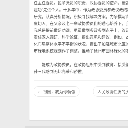
任主任委员。民革党员的职责、政协委员的使命，鞭
建功”先进个人。十多年中，作为政协委员参政议政
研究，认真分析情况，积极寻找解决方案，力争撰写
度切入。在父亲及老一辈政协委员们的悉心培养下，
我总是提前做足功课，尽量做到参政参到点子上，议
责任深入调研，科学论证，提出意见和建议。例如，2
化布局整体水平不平衡的状况，提出了加强城市北区
市绿地系统规划作了调整，推动了徐州市园林绿化的
能成为政协委员，在政协组织中受到教育、接受锻
孙三代感到无比光荣和骄傲。
←
祖国，我为你骄傲
人民政协性质的