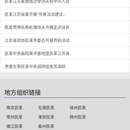
民革江苏省委成功举办庆祝中华人民
民革江苏省委开展“完善法治建设，
陈星莺带队再赴猪场乡开展定点扶贫
江苏省政协民革界委员开展界别活动
民革中央画院美术基地暨民革江苏省
李惠东率民革中央调研组来苏调研
地方组织链接
南京民革
无锡民革
徐州民革
常州民革
淮安民革
扬州民革
镇江民革
泰州民革