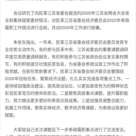
会议研究了向民革
江苏
省委会报送的2026年江苏省两会大会发
言和集体提案素材情况，对民革江苏省委会经济委员会2025年参政
履职工作情况进行总结，并对2026年工作进行部署。
朱依东指出，一年来，
民革江苏省委会经济委员会
委员发挥专
业优势主动作为，有的参与民革中央、
江苏
省委会的重要课题调研
并提交高质量调研报告，有的积极参与江苏省政协会议发言素材撰
写，有的积极提交社情民意信息，为省委会参政议政工作作出了积
极贡献。在新形势新要求下，
民革江苏省委会经济委员会
要围绕
2026年目标任务，聚焦经济议题，扎扎实实完成各项重点工作。一
是持续加强政治建设，提高政治站位，以更加奋发有为的精神状态
彰显民革党员的使命和担当。二是聚焦高层重点课题，提升履职能
力，努力做出更多更好的参政议政成果。三是加强资源整合能力，
拓展工作领域，聚焦实体经济、数字经济等课题，为参政议政更好
赋能。
大家就自己关注课题及下一步参政履职重点进行了交流发言。