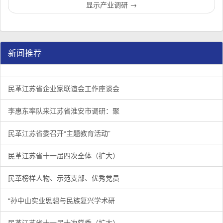
显示产业调研
→
新闻推荐
民革江苏省企业家联谊会工作座谈会在宁召开
李惠东率队来江苏省淮安市调研：聚焦民革党员之家建设管
民革江苏省委召开“主题教育活动” 领导班子民主生活会
/
/
/
1
2
3
3
3
3
民革江苏省企业家联谊会工作座谈会
李惠东率队来江苏省淮安市调研：聚
民革江苏省委召开“主题教育活动”
民革江苏省十一届四次全体（扩大）
民革榜样人物、示范支部、优秀党员
“孙中山实业思想与民族复兴学术研
民革江苏省十一届十次常委（扩大）