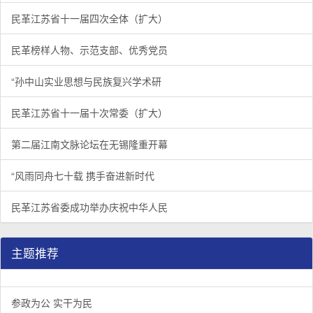
民革江苏省十一届四次全体（扩大）
民革榜样人物、示范支部、优秀党员
“孙中山实业思想与民族复兴学术研
民革江苏省十一届十次常委（扩大）
第二届江南文脉论坛在无锡隆重开幕
“风雨同舟七十载 携手奋进新时代
民革江苏省委成功举办庆祝中华人民
主题推荐
参政为公 实干为民