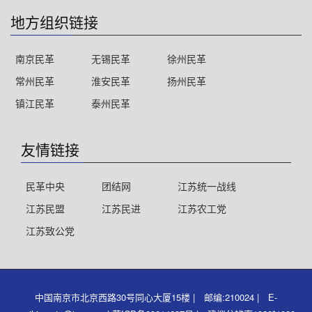
地方组织链接
南京民革
无锡民革
徐州民革
常州民革
淮安民革
扬州民革
镇江民革
泰州民革
友情链接
民革中央
团结网
江苏统一战线
江苏民盟
江苏民进
江苏农工党
江苏致公党
中国南京市北京西路30号同心大厦15楼 | 邮编:210024 | E-