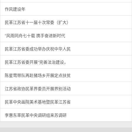
作风建设年
民革江苏省十一届十次常委（扩大）
“风雨同舟七十载 携手奋进新时代
民革江苏省委成功举办庆祝中华人民
民革江苏省委开展“完善法治建设，
陈星莺带队再赴猪场乡开展定点扶贫
江苏省政协民革界委员开展界别活动
民革中央画院美术基地暨民革江苏省
李惠东率民革中央调研组来苏调研