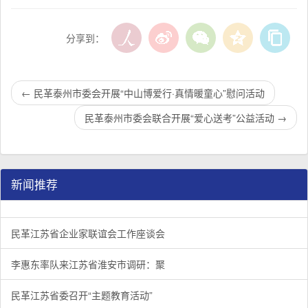
分享到：
←
民革泰州市委会开展“中山博爱行·真情暖童心”慰问活动
民革泰州市委会联合开展“爱心送考”公益活动
→
新闻推荐
民革江苏省企业家联谊会工作座谈会在宁召开
李惠东率队来江苏省淮安市调研：聚焦民革党员之家建设管
民革江苏省委召开“主题教育活动” 领导班子民主生活会
/
/
/
1
2
3
3
3
3
民革江苏省企业家联谊会工作座谈会
李惠东率队来江苏省淮安市调研：聚
民革江苏省委召开“主题教育活动”