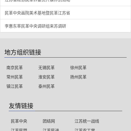
民革中央画院美术基地暨民革江苏省
李惠东率民革中央调研组来苏调研
地方组织链接
南京民革
无锡民革
徐州民革
常州民革
淮安民革
扬州民革
镇江民革
泰州民革
友情链接
民革中央
团结网
江苏统一战线
江苏民盟
江苏民进
江苏农工党