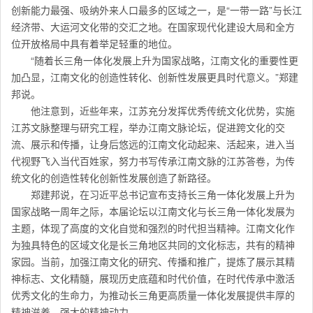
创新能力最强、吸纳外来人口最多的区域之一，是“一带一路”与长江
经济带、大运河文化带的交汇之地。在国家现代化建设大局和全方
位开放格局中具有着举足轻重的地位。
“随着长三角一体化发展上升为国家战略，江南文化的重要性更
加凸显，江南文化的创造性转化、创新性发展更具时代意义。”郑建
邦说。
他注意到，近些年来，江苏充分发挥优秀传统文化优势，实施
江苏文脉整理与研究工程，举办江南文脉论坛，促进跨文化的交
流、展示和传播，让身后悠远的江南文化动起来、活起来，进入当
代视野飞入当代百姓家，努力书写传承江南文脉的江苏答卷，为传
统文化的创造性转化创新性发展创造了新路径。
郑建邦说，在习近平总书记宣布支持长三角一体化发展上升为
国家战略一周年之际，本届论坛以江南文化与长三角一体化发展为
主题，体现了高度的文化自觉和强烈的时代担当精神。江南文化作
为独具特色的区域文化是长三角地区共同的文化标志，共有的精神
家园。当前，加强江南文化的研究、传播和推广，提炼了展示其精
神标志、文化精髓，展现历史底蕴和时代价值，在时代传承中激活
优秀文化的生命力，为推动长三角更高质量一体化发展提供丰厚的
精神滋养、强大的精神动力。