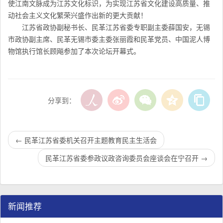
使江南文脉成为江苏文化标识，为实现江苏省文化建设高质量、推
动社会主义文化繁荣兴盛作出新的更大贡献！
江苏省政协副秘书长、民革江苏省委专职副主委薛国安，无锡
市政协副主席、民革无锡市委主委张丽霞和民革党员、中国泥人博
物馆执行馆长顾飚参加了本次论坛开幕式。
分享到：
←
民革江苏省委机关召开主题教育民主生活会
民革江苏省委参政议政咨询委员会座谈会在宁召开‬‬‬‬‬‬‬‬‬‬‬‬‬‬‬‬
→
新闻推荐
民革江苏省企业家联谊会工作座谈会在宁召开
李惠东率队来江苏省淮安市调研：聚焦民革党员之家建设管
民革江苏省委召开“主题教育活动” 领导班子民主生活会
/
/
/
1
2
3
3
3
3