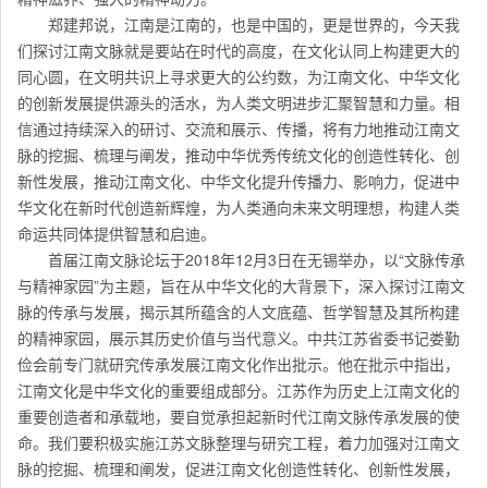
郑建邦说，江南是江南的，也是中国的，更是世界的，今天我
们探讨江南文脉就是要站在时代的高度，在文化认同上构建更大的
同心圆，在文明共识上寻求更大的公约数，为江南文化、中华文化
的创新发展提供源头的活水，为人类文明进步汇聚智慧和力量。相
信通过持续深入的研讨、交流和展示、传播，将有力地推动江南文
脉的挖掘、梳理与阐发，推动中华优秀传统文化的创造性转化、创
新性发展，推动江南文化、中华文化提升传播力、影响力，促进中
华文化在新时代创造新辉煌，为人类通向未来文明理想，构建人类
命运共同体提供智慧和启迪。
首届江南文脉论坛于2018年12月3日在无锡举办，以“文脉传承
与精神家园”为主题，旨在从中华文化的大背景下，深入探讨江南文
脉的传承与发展，揭示其所蕴含的人文底蕴、哲学智慧及其所构建
的精神家园，展示其历史价值与当代意义。中共江苏省委书记娄勤
俭会前专门就研究传承发展江南文化作出批示。他在批示中指出，
江南文化是中华文化的重要组成部分。江苏作为历史上江南文化的
重要创造者和承载地，要自觉承担起新时代江南文脉传承发展的使
命。我们要积极实施江苏文脉整理与研究工程，着力加强对江南文
脉的挖掘、梳理和阐发，促进江南文化创造性转化、创新性发展，