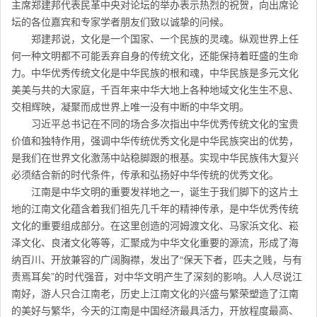
主席郑建邦代表民革中央对论坛的举办表示热烈的祝贺，向出席论
坛的各位嘉宾和专家学者朋友们致以诚挚的问候。
郑建邦说，文化是一个国家、一个民族的灵魂。纵观世界上任
何一种文明都不可能丢弃自身的传统文化，还能保持着旺盛的生命
力。中华优秀传统文化是中华民族的根和魂，中华民族是多元文化
美美与共的大家庭，千百年来中华大地上各种地域文化生生不息、
交相辉映，凝聚而成世界上唯一没有中断的中华文明。
习近平总书记在不同的场合多次指出中华优秀传统文化的宝贵
价值和独特作用，强调中华传统优秀文化是中华民族突出的优势，
是我们在世界文化激荡中站稳脚跟的根基。实现中华民族伟大复兴
必须结合新的时代条件，传承和弘扬好中华传统的优秀文化。
江南是中华文明的重要发祥地之一，诞生于我们脚下的这片土
地的江南文化蕴含着我们祖先几千年的精神传承，是中华优秀传统
文化的重要组成部分。在这里创造的河姆渡文化、马家浜文化、崧
泽文化、良渚文化等等，汇聚成为中华文化重要的源流，形成了海
纳百川、开放兼容的广阔胸襟，发出了“保天下者，匹夫之贱，与有
责焉耳矣”的时代强音，对中华文明产生了深刻的影响。人人尽说江
南好，游人只合江南老，历史上江南文化的兴盛与繁荣塑造了江南
的美好与繁华，今天的江南是中国经济最具活力，开放程度最高、