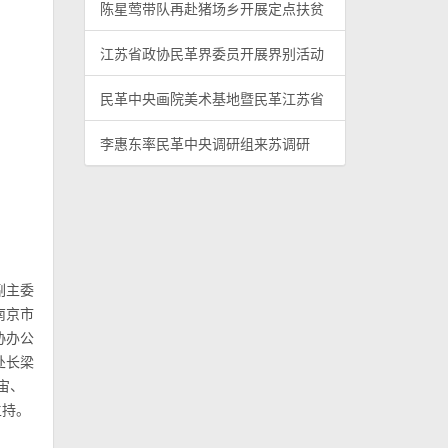
陈星莺带队再赴猪场乡开展定点扶贫
江苏省政协民革界委员开展界别活动
民革中央画院美术基地暨民革江苏省
李惠东率民革中央调研组来苏调研
副主委
南京市
协办公
处长梁
宙、
主持。