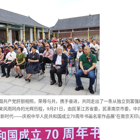
中国共产党肝胆相照，荣辱与共，携手奋进，共同走出了一条从独立到富强
年来风雨同舟的光辉历程，9月21日，由民革江苏省委，民革南京市委，中
进新时代——庆祝中华人民共和国成立70周年书画名家作品展”在南京天印