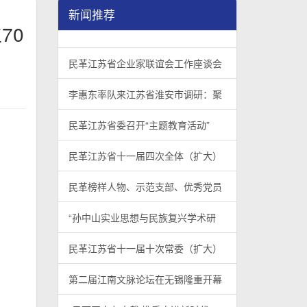
新闻推荐
70
民革江苏省企业家联谊会工作座谈会在宁召开
李惠东率队来江苏省淮安市调研：聚焦民革党员
民革江苏省委召开“主题教育活动” 领导班子民
/
/
/
1
2
3
3
3
3
民革江苏省企业家联谊会工作座谈会
李惠东率队来江苏省淮安市调研：聚
民革江苏省委召开“主题教育活动”
民革江苏省十一届四次全体（扩大）
民革榜样人物、示范支部、优秀党员
“孙中山实业思想与民族复兴学术研
民革江苏省十一届十次常委（扩大）
第二届江南文脉论坛在无锡隆重开幕