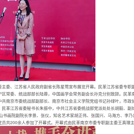
委主委、江苏省人民政府副省长陈星莺宣布展览开幕。民革江苏省委专职
宁区常委、统战部部长陆蓉，中国画学会常务副会长孙克分别致辞。民革
中共南京市委统战部副部长、南京市社会主义学院党组书记孙绿叶，市政
，民革江苏省委秘书长朱振中，中共江苏省委统战部党派处处长胡毅、副
中山书画院副院长李景、张仪，知名艺术家胡正伟、张国兴、马海方、李乃
员共200余人参加了开幕式。开幕式由民革南京市委专职副主委王真理