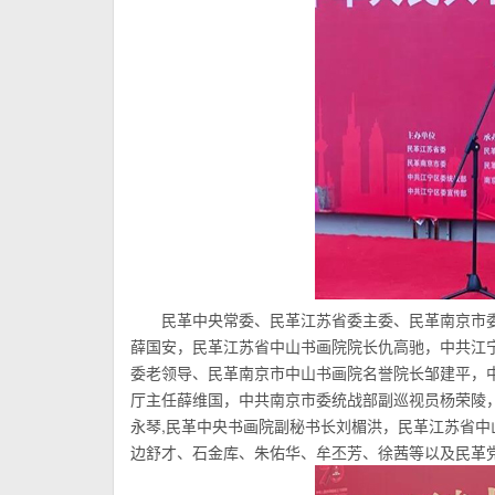
民革中央常委、民革江苏省委主委、民革南京市
薛国安，民革江苏省中山书画院院长仇高驰，中共江
委老领导、民革南京市中山书画院名誉院长邹建平，
厅主任薛维国，中共南京市委统战部副巡视员杨荣陵
永琴,民革中央书画院副秘书长刘楣洪，民革江苏省
边舒才、石金库、朱佑华、牟丕芳、徐茜等以及民革党