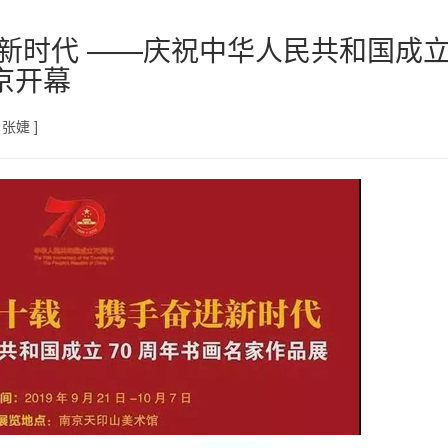
进新时代 ——庆祝中华人民共和国成立
京开幕
张婕 ]