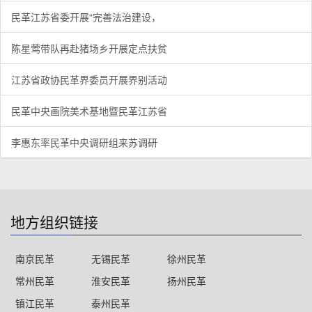
民革江苏省委开展“完善法治建设，
陈星莺带队再赴猪场乡开展定点扶贫
江苏省政协民革界委员开展界别活动
民革中央画院美术基地暨民革江苏省
李惠东率民革中央调研组来苏调研
地方组织链接
南京民革
无锡民革
徐州民革
常州民革
淮安民革
扬州民革
镇江民革
泰州民革