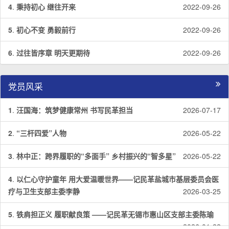
4
.
秉持初心 继往开来
2022-09-26
5
.
初心不变 勇毅前行
2022-09-26
6
.
过往皆序章 明天更期待
2022-09-26
党员风采
1
.
汪国海：筑梦健康常州 书写民革担当
2026-07-17
2
.
“三杆四爱”人物
2026-05-22
3
.
林中正：跨界履职的“多面手” 乡村振兴的“智多星”
2026-05-22
4
.
以仁心守护童年 用大爱温暖世界——记民革盐城市基层委员会医
疗与卫生支部主委李静
2026-03-25
5
.
铁肩担正义 履职献良策 ——记民革无锡市惠山区支部主委陈瑜
2026-01-22