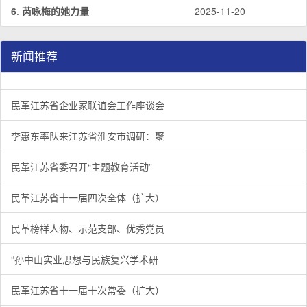
6
.
芮咏梅的她力量
2025-11-20
新闻推荐
民革江苏省企业家联谊会工作座谈会在宁召开
李惠东率队来江苏省淮安市调研：聚焦民革党员之家建设管
民革江苏省委召开“主题教育活动” 领导班子民主生活会
/
/
/
1
2
3
3
3
3
民革江苏省企业家联谊会工作座谈会
李惠东率队来江苏省淮安市调研：聚
民革江苏省委召开“主题教育活动”
民革江苏省十一届四次全体（扩大）
民革榜样人物、示范支部、优秀党员
“孙中山实业思想与民族复兴学术研
民革江苏省十一届十次常委（扩大）