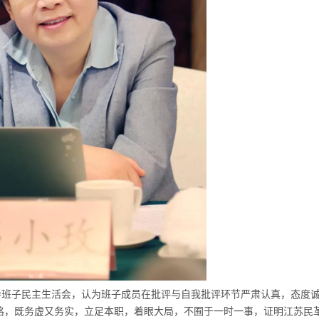
导班子民主生活会，认为班子成员在批评与自我批评环节严肃认真，态度
格，既务虚又务实，立足本职，着眼大局，不囿于一时一事，证明江苏民