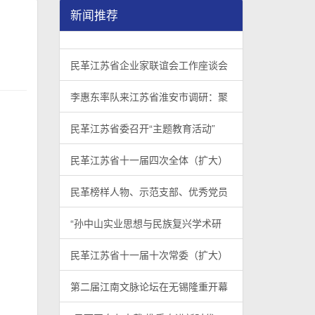
新闻推荐
民革江苏省企业家联谊会工作座谈会在宁召开
李惠东率队来江苏省淮安市调研：聚焦民革党员
民革江苏省委召开“主题教育活动” 领导班子民
/
/
/
1
2
3
3
3
3
民革江苏省企业家联谊会工作座谈会
李惠东率队来江苏省淮安市调研：聚
民革江苏省委召开“主题教育活动”
民革江苏省十一届四次全体（扩大）
民革榜样人物、示范支部、优秀党员
“孙中山实业思想与民族复兴学术研
民革江苏省十一届十次常委（扩大）
第二届江南文脉论坛在无锡隆重开幕