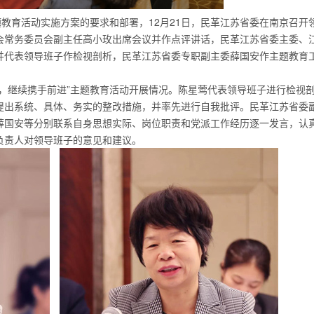
题教育活动实施方案的要求和部署，12月21日，民革江苏省委在南京召开
会常务委员会副主任高小玫出席会议并作点评讲话，民革江苏省委主委、
并代表领导班子作检视剖析，民革江苏省委专职副主委薛国安作主题教育
，继续携手前进”主题教育活动开展情况。陈星莺代表领导班子进行检视
提出系统、具体、务实的整改措施，并率先进行自我批评。民革江苏省委
薛国安等分别联系自身思想实际、岗位职责和党派工作经历逐一发言，认
负责人对领导班子的意见和建议。