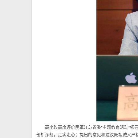
高小玫高度评价民革江苏省委“主题教育活动”领
剖析深刻，走实走心；提出的意见和建议既坦诚又严