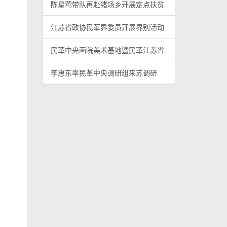
陈星莺带队再赴猪场乡开展定点扶贫
江苏省政协民革界委员开展界别活动
民革中央画院美术基地暨民革江苏省
李惠东率民革中央调研组来苏调研