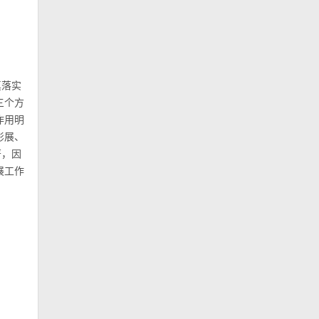
真落实
三个方
作用明
影展、
著，因
展工作