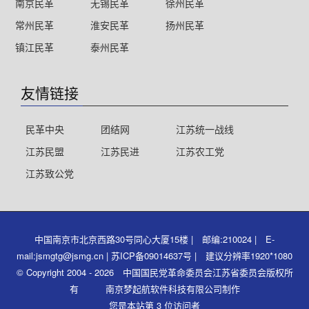
南京民革
无锡民革
徐州民革
常州民革
淮安民革
扬州民革
镇江民革
泰州民革
友情链接
民革中央
团结网
江苏统一战线
江苏民盟
江苏民进
江苏农工党
江苏致公党
中国南京市北京西路30号同心大厦15楼 | 邮编:210024 | E-
mail:jsmgtg@jsmg.cn | 苏ICP备09014637号 | 建议分辨率1920*1080
© Copyright 2004 - 2026 中国国民党革命委员会江苏省委员会版权所
有 南京梦起航软件科技有限公司制作
您是本站第 3 位访问者