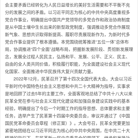
会主要矛盾已经转化为人民日益增长的美好生活需要和不平衡不充
分的发展之间的矛盾。以习近平同志为核心的中共中央高度重视多
党合作事业，明确提出中国共产党领导的多党合作和政治协商制度
是从中国土壤中生长出来的新型政党制度，强调推动多党合作展现
新气象、思想共识取得新提高、履职尽责展现新作为，为新时代多
党合作事业提供了根本遵循。本党围绕统筹推进“五位一体”总体布
局，协调推进“四个全面”战略布局，把握新发展阶段、贯彻新发展理
念，发展全过程人民民主，弘扬和平、发展、公平、正义、民主、
自由的全人类共同价值，积极履行职能，为全面建设社会主义现代
化国家、全面推进中华民族伟大复兴贡献力量。
2022年12月，民革召开了第十四次全国代表大会。大会以习近
平新时代中国特色社会主义思想和中共二十大精神为指导，实事求
是地回顾了过去5年的主要工作，全面客观地总结了中共十八大以来
民革全党在参与社会主义现代化建设和加强自身建设实践中的基本
经验，明确提出了今后一个时期工作的指导思想、总体要求和主要
任务，选举产生了民革第十四届中央委员会，审议并通过了《中国
国民党革命委员会章程（修正案）》。大会号召，民革全党要更加
紧密地团结在以习近平同志为核心的中共中央周围，在中共二十大
精神的指引下，在民革新一届中央委员会的带领下，继承和发扬孙