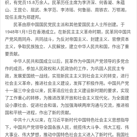
织，有党员15.8万余人。民革历任主席为李济深、何香凝、朱蕴
山、王昆仑、屈武、朱学范、李沛瑶、何鲁丽、周铁农、万鄂湘，
现任主席为郑建邦。
民革由原中国国民党民主派和其他爱国民主人士所创建。于
1948年1月1日在香港成立。在新民主主义革命时期，民革同中国共
产党风雨同舟、共同战斗，为反对帝国主义、封建主义、官僚资本
主义，争取民族独立、人民解放，建立中华人民共和国，作出了重
要贡献。
中华人民共和国成立以后，民革作为中国共产党领导的多党合
作的成员，参加人民政权和人民政协的工作，为巩固人民民主专
政，发展爱国统一战线，实现新民主主义到社会主义的转变，进行
社会主义革命，推进社会主义建设，发挥了积极作用。中国共产党
十一届三中全会以来，民革适应社会主义建设新时期的要求，实现
了工作重心的转移，为推进改革开放和社会主义现代化，为全面建
设小康社会、促进社会和谐，为加强海峡两岸沟通与交流，推进祖
国和平统一进程，作出了新的贡献。
中共十八大以来，在习近平新时代中国特色社会主义思想指导
下，中国共产党领导全国各族人民，统揽伟大斗争、伟大工程、伟
大事业、伟大梦想，推动中国特色社会主义进入了新时代。我国社