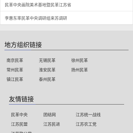
民革中央画院美术基地暨民革江苏省
李惠东率民革中央调研组来苏调研
地方组织链接
南京民革
无锡民革
徐州民革
常州民革
淮安民革
扬州民革
镇江民革
泰州民革
友情链接
民革中央
团结网
江苏统一战线
江苏民盟
江苏民进
江苏农工党