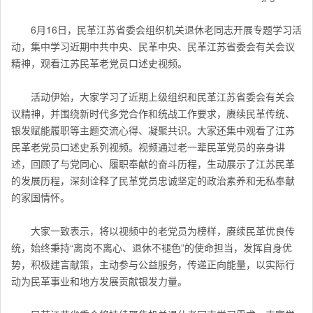
6月16日，民革江苏省委会组织机关退休老同志开展专题学习活
动，集中学习近期中共中央、民革中央、民革
江苏
省委会有关会议
精神，观看江苏民革老党员口述史视频。
活动伊始，大家学习了近期上级组织和民革
江苏
省委会有关会
议精神，并围绕新时代多党合作和统战工作要求，赓续民革传统、
银发赋能履职等主题交流心得、凝聚共识。大家还集中观看了江苏
民革老党员口述史系列视频。视频通过老一辈民革党员的亲身讲
述，回顾了与党同心、履职奉献的奋斗历程，生动展示了江苏民革
的发展历程，深刻诠释了民革党员忠诚坚定的政治素养和无私奉献
的家国情怀。
大家一致表示，将以视频中的老党员为榜样，赓续民革优良传
统，始终秉持“离岗不离心、退休不褪色”的使命担当，发挥自身优
势，积极建言献策，主动参与公益服务，传递正向能量，以实际行
动为民革事业和地方发展贡献银发力量。