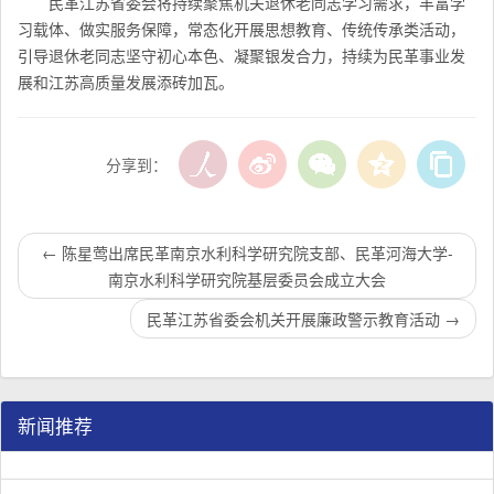
民革江苏省委会将持续聚焦机关退休老同志学习需求，丰富学
习载体、做实服务保障，常态化开展思想教育、传统传承类活动，
引导退休老同志坚守初心本色、凝聚银发合力，持续为民革事业发
展和江苏高质量发展添砖加瓦。
分享到：
←
陈星莺出席民革南京水利科学研究院支部、民革河海大学-
南京水利科学研究院基层委员会成立大会
民革江苏省委会机关开展廉政警示教育活动
→
新闻推荐
民革江苏省企业家联谊会工作座谈会在宁召开
李惠东率队来江苏省淮安市调研：聚焦民革党员之家建设管
民革江苏省委召开“主题教育活动” 领导班子民主生活会
/
/
/
1
2
3
3
3
3