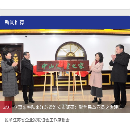
新闻推荐
李惠东率队来江苏省淮安市调研：聚焦民革党员之家建设管理、学龄前儿童爱国主义教育
/
2
3
民革江苏省企业家联谊会工作座谈会