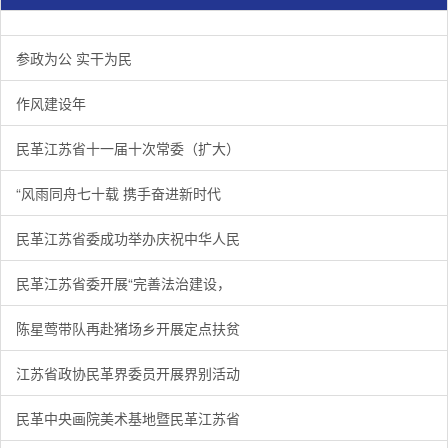
参政为公 实干为民
作风建设年
民革江苏省十一届十次常委（扩大）
“风雨同舟七十载 携手奋进新时代
民革江苏省委成功举办庆祝中华人民
民革江苏省委开展“完善法治建设，
陈星莺带队再赴猪场乡开展定点扶贫
江苏省政协民革界委员开展界别活动
民革中央画院美术基地暨民革江苏省