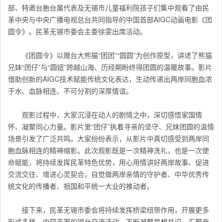
部、特邀台胞台属代表及无锡市儿童福利院孩子们集中观看了由民
革中央与中央广播电视总台共同指导的中国首部AIGC动画电影《团
圆令》。民革无锡市委会主委徐雯出席活动。
《团圆令》以赠台大熊猫“团团”“圆圆”为创作原型，讲述了熊猫
兄妹“团仔”与“圆妞”跨越山海、历经期盼终得团圆的温暖故事。影片
借助创新的AIGC技术赋能传统文化表达，生动传递出两岸同胞血浓
于水、血脉相连、不可分割的深厚情谊。
观影过程中，大家沉浸在动人的剧情之中，深切感悟家国情
怀、凝聚同心力量。影片里“团仔”执着寻亲的坚守、兄妹团圆的温情
场景引发了广泛共鸣。大家纷纷表示，从影片中真切感受到两岸同
胞血脉相连的精神缩影。此次观影既是一次精神洗礼，也是一次使
命赋能，将持续发挥民革特色优势，用心用情讲好两岸故事、促进
交流交往、增进心灵契合，自觉做两岸亲情的守护者、中华优秀传
统文化的传播者、祖国和平统一大业的推动者。
接下来，民革无锡市委会将持续发挥桥梁纽带作用，开展更多
形式多样、内容丰富的锡台交流活动，不断凝聚思想共识、汇聚奋