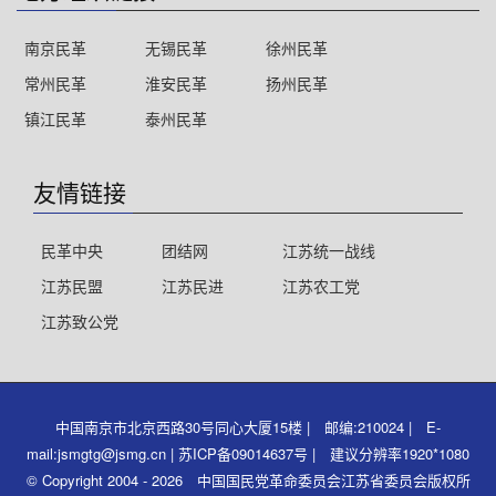
南京民革
无锡民革
徐州民革
常州民革
淮安民革
扬州民革
镇江民革
泰州民革
友情链接
民革中央
团结网
江苏统一战线
江苏民盟
江苏民进
江苏农工党
江苏致公党
中国南京市北京西路30号同心大厦15楼 | 邮编:210024 | E-
mail:jsmgtg@jsmg.cn | 苏ICP备09014637号 | 建议分辨率1920*1080
© Copyright 2004 - 2026 中国国民党革命委员会江苏省委员会版权所