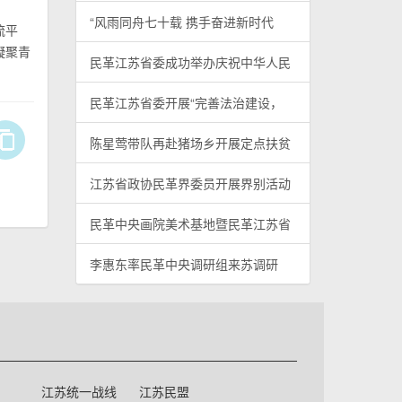
“风雨同舟七十载 携手奋进新时代
流平
凝聚青
民革江苏省委成功举办庆祝中华人民
民革江苏省委开展“完善法治建设，
陈星莺带队再赴猪场乡开展定点扶贫
江苏省政协民革界委员开展界别活动
民革中央画院美术基地暨民革江苏省
李惠东率民革中央调研组来苏调研
江苏统一战线
江苏民盟