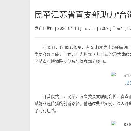
民革江苏省直支部助力“台
发布日期：[ 2026-04-16 ]
点击：[ 7089 ]
作者：[ 陆 
4月5日，以“同心传承，青春共融”为主题的首
学员齐聚金陵，正式开启为期20天的非遗沉浸式体
民革南京博物院支部参与协办部分项目。
见
开营仪式上，民革江苏省委会文联副会长、省直
赋能非遗传播的创新路径。他通过典型案例，深入浅出
了可行思路。