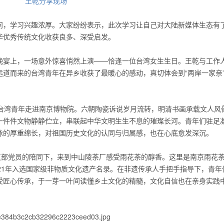
王乾分享现场
问，学习兴趣浓厚。大家纷纷表示，此次学习让自己对大陆新媒体生态有
华优秀传统文化收获良多、深受启发。
晚宴上，一场意外惊喜悄然上演——恰逢一位台湾女生生日。王乾与工作
道而来的台湾青年在异乡收获了最暖心的感动，真切体会到“两岸一家亲
，台湾青年走进南京博物院。六朝陶瓷诉说岁月流转，明清书画承载文人风
一件件文物静静伫立，串联起中华文明生生不息的璀璨长河。青年们驻足
脉的厚重绵长，对祖国历史文化的认同与归属感，也在心底愈发深沉。
支部党员的陪同下，来到中山陵茶厂感受雨花茶的醇香。这里是南京雨花
21年入选国家级非物质文化遗产名录。在非遗传承人手把手指导下，青年
受匠心传承，于一芽一叶间读懂乡土文化的精髓，文化自信也在亲身实践