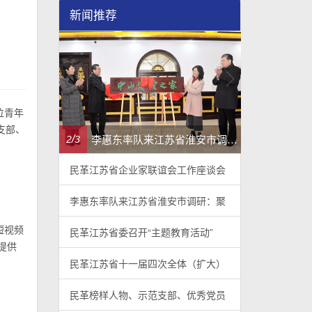
新闻推荐
位青年
支部、
民革江苏省企业家联谊会工作座谈会在宁召开
李惠东率队来江苏省淮安市调研：聚焦民革党员之家建设管理、学龄前儿童爱国主义教育
/
/
2
3
3
3
民革江苏省企业家联谊会工作座谈会
李惠东率队来江苏省淮安市调研：聚
短视频
民革江苏省委召开“主题教育活动”
提供
民革江苏省十一届四次全体（扩大）
民革榜样人物、示范支部、优秀党员