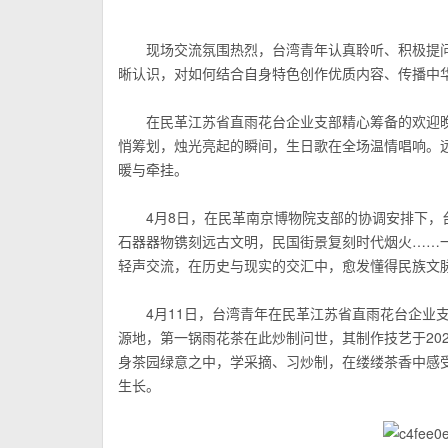
现场交流氛围热烈，台湾青年认真聆听、积极提
晰认识，对如何结合自身特色创作优质内容、传播中
在
民革江苏
省直雨花台企业支部精心筹备的欢迎
悄筹划，烛光亮起的瞬间，生日歌在全场温情唱响。远
暖与牵挂。
4月8日，在民革南京博物院支部的协调安排下
石器器物镌刻远古文明，民国街景复刻时代烟火……
轻声交流，在历史与现实的交汇中，愈发懂得民族文
4月11日，台湾青年在
民革江苏
省直雨花台企业
源地，第一锅雨花茶在此炒制问世，其制作技艺于20
身茶园绿意之中，学采摘、习炒制，在缕缕茶香中感
生长。