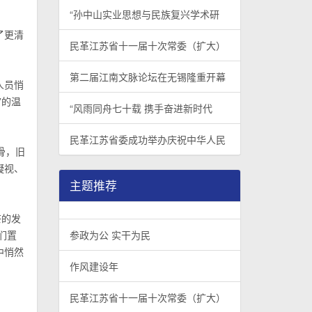
“孙中山实业思想与民族复兴学术研
了更清
民革江苏省十一届十次常委（扩大）
第二届江南文脉论坛在无锡隆重开幕
人员悄
”的温
“风雨同舟七十载 携手奋进新时代
民革江苏省委成功举办庆祝中华人民
骨，旧
凝视、
主题推荐
茶的发
们置
参政为公 实干为民
中悄然
作风建设年
民革江苏省十一届十次常委（扩大）