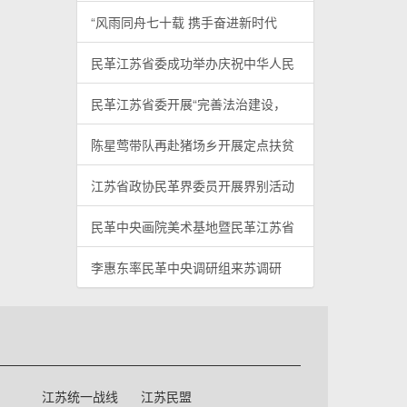
“风雨同舟七十载 携手奋进新时代
民革江苏省委成功举办庆祝中华人民
民革江苏省委开展“完善法治建设，
陈星莺带队再赴猪场乡开展定点扶贫
江苏省政协民革界委员开展界别活动
民革中央画院美术基地暨民革江苏省
李惠东率民革中央调研组来苏调研
江苏统一战线
江苏民盟