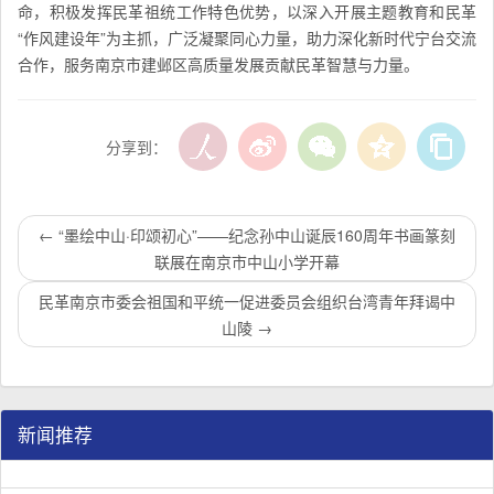
命，积极发挥民革祖统工作特色优势，以深入开展主题教育和民革
“作风建设年”为主抓，广泛凝聚同心力量，助力深化新时代宁台交流
合作，服务南京市建邺区高质量发展贡献民革智慧与力量。
分享到：
←
“墨绘中山·印颂初心”——纪念孙中山诞辰160周年书画篆刻
联展在南京市中山小学开幕
​民革南京市委会祖国和平统一促进委员会组织台湾青年拜谒中
山陵
→
新闻推荐
民革江苏省企业家联谊会工作座谈会在宁召开
李惠东率队来江苏省淮安市调研：聚焦民革党员之家建设管
民革江苏省委召开“主题教育活动” 领导班子民主生活会
/
/
/
1
2
3
3
3
3