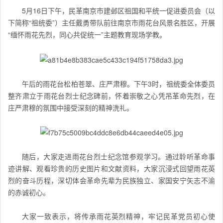
5月16日下午，民革南京市建邺区祖国和平统一促进委员会（以
下简称“祖统委”）主任戴勇带队前往南京市雨花台风景名胜区，开展
“缅怀雨花先烈，同心共促统一”主题教育现场学教。
午后的雨花台松柏苍翠、庄严肃穆。下午3时，
祖统委
全体委员
整齐肃立于雨花台烈士纪念碑前，怀着崇敬之心凭吊革命先烈，在
庄严肃穆的氛围中接受深刻的精神洗礼。
随后，大家走进雨花台烈士纪念馆参观学习。通过聆听革命事
迹讲解、观看珍贵的历史图片和文献资料，大家沉浸式回望雨花英
烈的奋斗历程，深切体会革命先辈为民族独立、家国安宁矢志不渝
的赤诚初心。
大家一致表示，将传承雨花英烈精神，牢记民革党员初心使