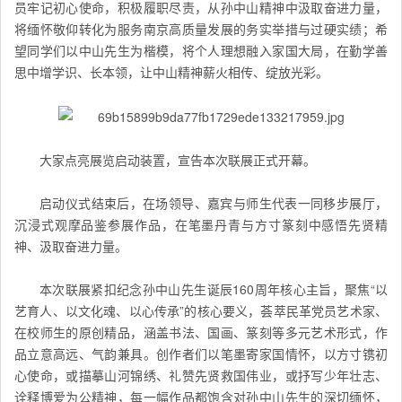
员牢记初心使命，积极履职尽责，从孙中山精神中汲取奋进力量，
将缅怀敬仰转化为服务南京高质量发展的务实举措与过硬实绩；希
望同学们以中山先生为楷模，将个人理想融入家国大局，在勤学善
思中增学识、长本领，让中山精神薪火相传、绽放光彩。
大家点亮展览启动装置，宣告本次联展正式开幕。
启动仪式结束后，在场领导、嘉宾与师生代表一同移步展厅，
沉浸式观摩品鉴参展作品，在笔墨丹青与方寸篆刻中感悟先贤精
神、汲取奋进力量。
本次联展紧扣纪念孙中山先生诞辰160周年核心主旨，聚焦“以
艺育人、以文化魂、以心传承”的核心要义，荟萃民革党员艺术家、
在校师生的原创精品，涵盖书法、国画、篆刻等多元艺术形式，作
品立意高远、气韵兼具。创作者们以笔墨寄家国情怀，以方寸镌初
心使命，或描摹山河锦绣、礼赞先贤救国伟业，或抒写少年壮志、
诠释博爱为公精神，每一幅作品都饱含对孙中山先生的深切缅怀，