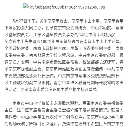
5月27日下午，民革南京市委会、南京市中山小学、南京市青年
书法家协会共同主办，民革南京市委会祖统委、中山书画院、秦淮
区基层委员会、江宁区基层委员会承办的“墨绘中山·印颂初心”——
纪念孙中山先生诞辰160周年书画篆刻联展在南京市中山小学开幕。
全国政协常委、南京市政协副主席，民革江苏省委会副主委、南京
市委会主委，南京财经大学校长程永波，中共南京市委统战部一级
调研员方发明，中共南京市秦淮区委常委、统战部部长还建军，民
革南京市委会副主委、南京市秦淮区政协副主席费佳伟，中共南京
市委统战部党派处处长张伟，中共南京市秦淮区委统战部副部长、
区工商联常务副主席李健，南京市秦淮区教育局副局长戚雪晴等出
席活动。民革南京市委会专职副主委严艳主持开幕式。
南京市中山小学校长庄永洲致欢迎辞。
民革南京市委会祖统委
主任、江宁区基层委员会主委鲁宏振介绍了展览筹备情况。
联展入
选作者、中山小学学生代表分享了创作心声。
南京市
中山小学同学
们现场表演了舞蹈《孙文莲》。
费佳伟在致辞中希望民革
南京市
党