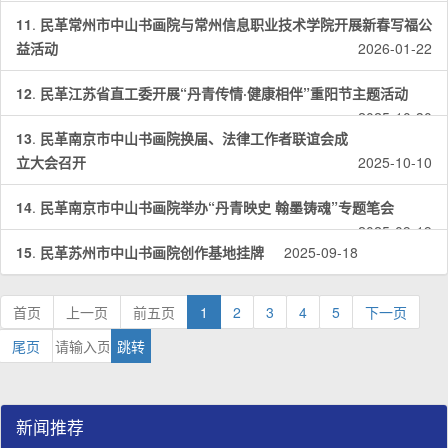
11
.
民革常州市中山书画院与常州信息职业技术学院开展新春写福公
益活动
2026-01-22
12
.
民革江苏省直工委开展“丹青传情·健康相伴”重阳节主题活动
2025-10-30
13
.
民革南京市中山书画院换届、法律工作者联谊会成
立大会召开
2025-10-10
14
.
民革南京市中山书画院举办“丹青映史 翰墨铸魂”专题笔会
2025-09-19
15
.
民革苏州市中山书画院创作基地挂牌
2025-09-18
首页
上一页
前五页
1
2
3
4
5
下一页
尾页
新闻推荐